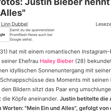
otos: Justin Bieber nennt
Filme & Serien
 Alles"
Lifestyle
-
Linn Dubbel
Leseze
Familie & Liebe
Damit du die spannendsten
Promiflash-News auch bei
Google siehst.
Promiflash Exklusiv
31) hat mit einem romantischen
Instagram
-
Alle Themen auf Promiflash
 seiner Ehefrau
Hailey Bieber
(28) bekundet
Jobs
nen idyllischen Sonnenuntergang mit seiner
App runterladen
e Schnappschüsse des Moments mit seinen 
Team
f den Bildern sitzt das Paar eng umschlunge
t die Köpfe aneinander.
Justin
betitelte di
Redaktionelle Richtlinien
Worten: "Mein Ein und Alles", gefolgt von 
Impressum