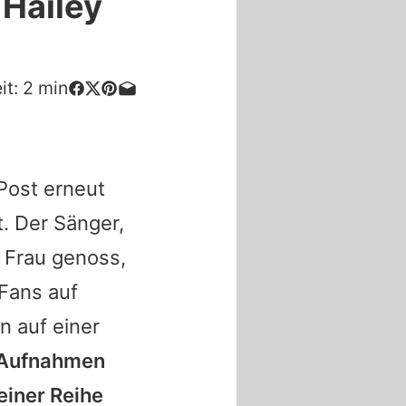
 Hailey
it:
2
min
Post erneut
. Der Sänger,
 Frau genoss,
Fans auf
n auf einer
e Aufnahmen
einer Reihe