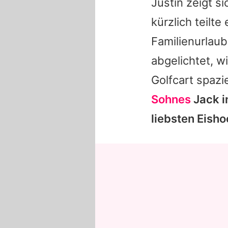
Justin zeigt s
kürzlich teilt
Familienurlaub
abgelichtet, w
Golfcart spazi
Sohnes
Jack i
liebsten Eish