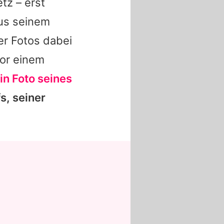
tz – erst
aus seinem
r Fotos dabei
vor einem
in Foto seines
s, seiner