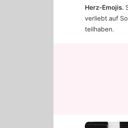
Herz-Emojis.
S
verliebt auf S
teilhaben.