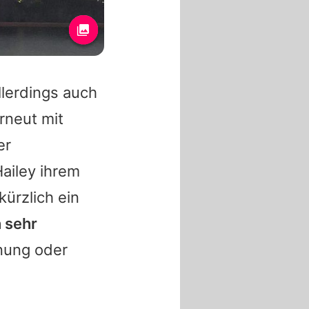
llerdings auch
rneut mit
er
Hailey ihrem
kürzlich ein
 sehr
nung oder