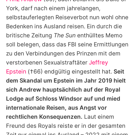
Alle Themen auf Promiflash
York, darf nach einem jahrelangen,
Jobs
selbstauferlegten Reiseverbot nun wohl ohne
Bedenken ins Ausland reisen. Ein durch die
App runterladen
britische Zeitung
The Sun
enthülltes Memo
Team
soll belegen, dass das FBI seine Ermittlungen
zu den Verbindungen des Prinzen mit dem
Redaktionelle Richtlinien
verstorbenen Sexualstraftäter
Jeffrey
Impressum
Epstein
(†66) endgültig eingestellt hat.
Seit
dem Skandal um Epstein im Jahr 2019 hielt
Datenschutzerklärung
sich
Andrew
hauptsächlich auf der Royal
Nutzungsbedingungen
Lodge auf Schloss Windsor auf und mied
Utiq verwalten
internationale Reisen, aus Angst vor
rechtlichen Konsequenzen.
Laut einem
Freund des Royals reiste er in der gesamten
Zeit nur einmal ins Ausland – 2022 mit einem