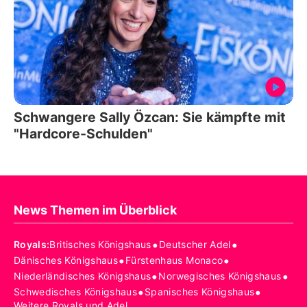
Schwangere Sally Özcan: Sie kämpfte mit
"Hardcore-Schulden"
News Themen im Überblick
•
•
Royals
:
Britisches Königshaus
Deutscher Adel
•
•
Dänisches Königshaus
Fürstenhaus Monaco
•
•
Niederländisches Königshaus
Norwegisches Königshaus
•
•
Schwedisches Königshaus
Spanisches Königshaus
Weitere Royals und Adel