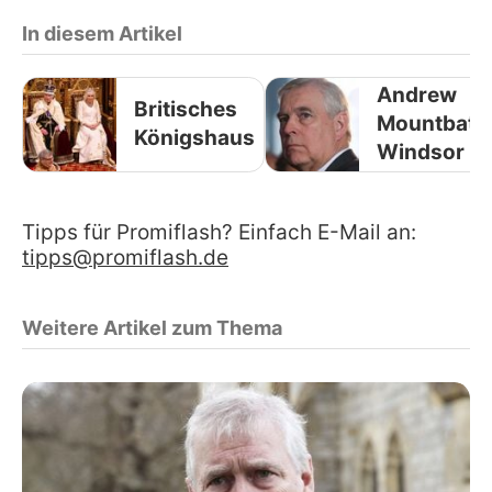
In diesem Artikel
Andrew
Britisches
Mountbatt
Königshaus
Windsor
Tipps für Promiflash? Einfach E-Mail an:
tipps@promiflash.de
Weitere Artikel zum Thema