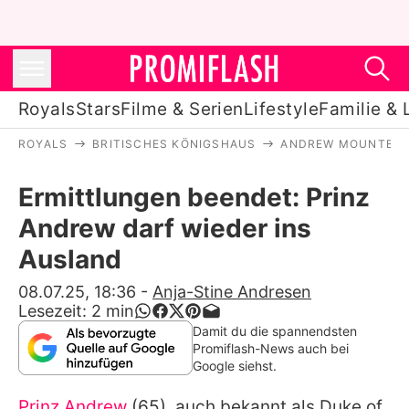
Royals
Stars
Filme & Serien
Lifestyle
Familie & 
ROYALS
BRITISCHES KÖNIGSHAUS
ANDREW MOUNTBAT
Royals
Ermittlungen beendet: Prinz
Stars
Andrew darf wieder ins
Filme & Serien
Ausland
Lifestyle
08.07.25, 18:36
-
Anja-Stine Andresen
Lesezeit:
2
min
Familie & Liebe
Damit du die spannendsten
Promiflash-News auch bei
Promiflash Exklusiv
Google siehst.
Prinz Andrew
(65), auch bekannt als Duke of