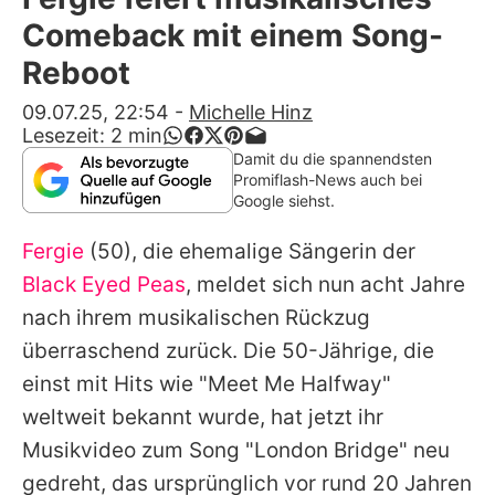
Alle Themen auf Promiflash
Comeback mit einem Song-
Jobs
Reboot
App runterladen
09.07.25, 22:54
-
Michelle Hinz
Lesezeit:
2
min
Team
Damit du die spannendsten
Promiflash-News auch bei
Redaktionelle Richtlinien
Google siehst.
Fergie
(50), die ehemalige Sängerin der
Impressum
Black Eyed Peas
, meldet sich nun acht Jahre
Datenschutzerklärung
nach ihrem musikalischen Rückzug
Nutzungsbedingungen
überraschend zurück. Die 50-Jährige, die
einst mit Hits wie "Meet Me Halfway"
Utiq verwalten
weltweit bekannt wurde, hat jetzt ihr
Musikvideo zum Song "London Bridge" neu
gedreht, das ursprünglich vor rund 20 Jahren