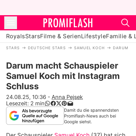
Royals
Stars
Filme & Serien
Lifestyle
Familie & 
STARS
DEUTSCHE STARS
SAMUEL KOCH
DARUM MA
Royals
Darum macht Schauspieler
Stars
Samuel Koch mit Instagram
Filme & Serien
Schluss
Lifestyle
24.08.25, 10:36
-
Anna Pejsek
Lesezeit:
2
min
Familie & Liebe
Damit du die spannendsten
Promiflash-News auch bei
Promiflash Exklusiv
Google siehst.
Der Schauspieler
Samuel Koch
(37) hat sich