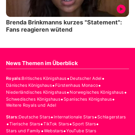
Brenda Brinkmanns kurzes "Statement":
Fans reagieren wütend
News Themen im Überblick
•
•
Royals
:
Britisches Königshaus
Deutscher Adel
•
•
Dänisches Königshaus
Fürstenhaus Monaco
•
•
Niederländisches Königshaus
Norwegisches Königshaus
•
•
Schwedisches Königshaus
Spanisches Königshaus
Weitere Royals und Adel
•
•
Stars
:
Deutsche Stars
Internationale Stars
Schlagerstars
•
•
•
•
Tierische Stars
TikTok Stars
Sport Stars
•
•
Stars und Family
Webstars
YouTube Stars