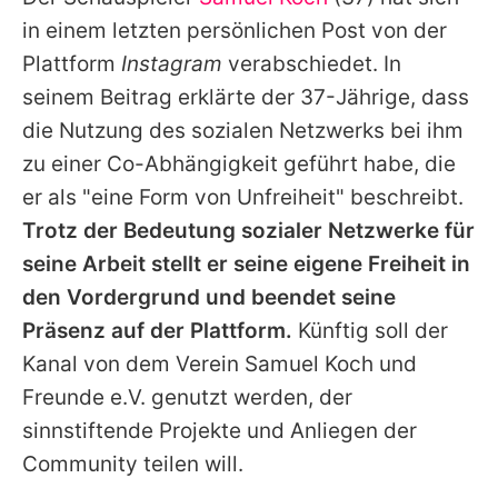
Alle Themen auf Promiflash
in einem letzten persönlichen Post von der
Jobs
Plattform
Instagram
verabschiedet. In
seinem Beitrag erklärte der 37-Jährige, dass
App runterladen
die Nutzung des sozialen Netzwerks bei ihm
Team
zu einer Co-Abhängigkeit geführt habe, die
er als "eine Form von Unfreiheit" beschreibt.
Redaktionelle Richtlinien
Trotz der Bedeutung sozialer Netzwerke für
Impressum
seine Arbeit stellt er seine eigene Freiheit in
den Vordergrund und beendet seine
Datenschutzerklärung
Präsenz auf der Plattform.
Künftig soll der
Nutzungsbedingungen
Kanal von dem Verein
Samuel Koch
und
Utiq verwalten
Freunde e.V. genutzt werden, der
sinnstiftende Projekte und Anliegen der
Community teilen will.