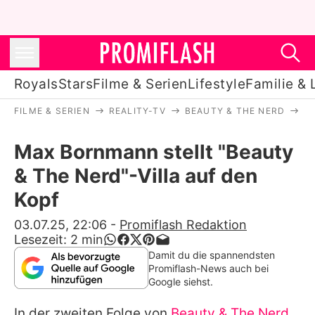
Royals
Stars
Filme & Serien
Lifestyle
Familie & 
FILME & SERIEN
REALITY-TV
BEAUTY & THE NERD
M
Royals
Max Bornmann stellt "Beauty
Stars
& The Nerd"-Villa auf den
Filme & Serien
Kopf
Lifestyle
03.07.25, 22:06
-
Promiflash Redaktion
Lesezeit:
2
min
Familie & Liebe
Damit du die spannendsten
Promiflash-News auch bei
Promiflash Exklusiv
Google siehst.
In der zweiten Folge von
Beauty & The Nerd