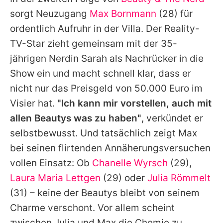
Alle Themen auf Promiflash
sorgt Neuzugang
Max Bornmann
(28) für
Jobs
ordentlich Aufruhr in der Villa. Der Reality-
TV-Star zieht gemeinsam mit der 35-
App runterladen
jährigen Nerdin Sarah als Nachrücker in die
Team
Show ein und macht schnell klar, dass er
nicht nur das Preisgeld von 50.000 Euro im
Redaktionelle Richtlinien
Visier hat.
"Ich kann mir vorstellen, auch mit
Impressum
allen Beautys was zu haben"
, verkündet er
selbstbewusst. Und tatsächlich zeigt
Max
Datenschutzerklärung
bei seinen flirtenden Annäherungsversuchen
Nutzungsbedingungen
vollen Einsatz: Ob
Chanelle Wyrsch
(29),
Utiq verwalten
Laura Maria Lettgen
(29) oder
Julia Römmelt
(31) – keine der Beautys bleibt von seinem
Charme verschont. Vor allem scheint
zwischen Julia und Max die Chemie zu