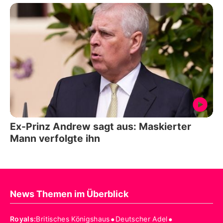
Ex-Prinz Andrew sagt aus: Maskierter
Mann verfolgte ihn
News Themen im Überblick
•
•
Royals
:
Britisches Königshaus
Deutscher Adel