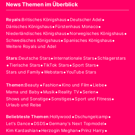
News Themen im Überblick
•
•
Royals
:
Britisches Königshaus
Deutscher Adel
•
•
Dänisches Königshaus
Fürstenhaus Monaco
•
•
Niederländisches Königshaus
Norwegisches Königshaus
•
•
Schwedisches Königshaus
Spanisches Königshaus
Weitere Royals und Adel
•
•
Stars
:
Deutsche Stars
Internationale Stars
Schlagerstars
•
•
•
•
Tierische Stars
TikTok Stars
Sport Stars
•
•
Stars und Family
Webstars
YouTube Stars
•
•
•
•
Themen
:
Beauty
Fashion
Kino und Film
Liebe
•
•
•
•
Mama und Baby
Musik
Reality TV
Serien
•
•
•
Shows und Sonstige
Sonstiges
Sport und Fitness
Urlaub und Reise
•
•
Beliebteste Themen
:
Hollywood
Dschungelcamp
•
•
•
Let's Dance
DSDS
Germany's Next Topmodel
•
•
•
Kim Kardashian
Herzogin Meghan
Prinz Harry