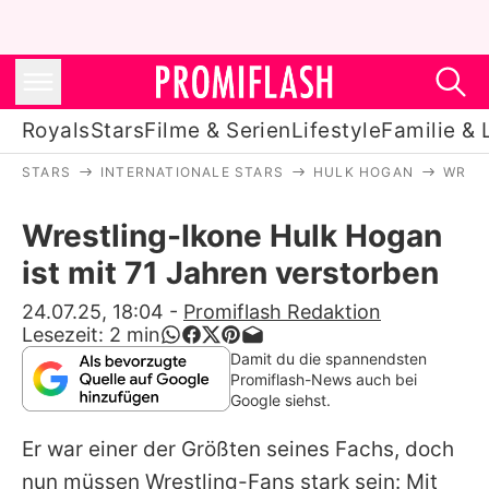
Royals
Stars
Filme & Serien
Lifestyle
Familie & 
STARS
INTERNATIONALE STARS
HULK HOGAN
WREST
Royals
Wrestling-Ikone Hulk Hogan
Stars
ist mit 71 Jahren verstorben
Filme & Serien
24.07.25, 18:04
-
Promiflash Redaktion
Lesezeit:
2
min
Lifestyle
Damit du die spannendsten
Promiflash-News auch bei
Familie & Liebe
Google siehst.
Promiflash Exklusiv
Er war einer der Größten seines Fachs, doch
nun müssen Wrestling-Fans stark sein: Mit