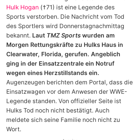
Alle Themen auf Promiflash
Hulk Hogan
(†71) ist eine Legende des
Sports verstorben. Die Nachricht vom Tod
Jobs
des Sportlers wird Donnerstagnachmittag
App runterladen
bekannt.
Laut
TMZ Sports
wurden am
Team
Morgen Rettungskräfte zu
Hulks
Haus in
Clearwater, Florida, gerufen. Angeblich
Redaktionelle Richtlinien
ging in der Einsatzzentrale ein Notruf
Impressum
wegen eines Herzstillstands ein.
Augenzeugen berichten dem Portal, dass die
Datenschutzerklärung
Einsatzwagen vor dem Anwesen der WWE-
Nutzungsbedingungen
Legende standen. Von offizieller Seite ist
Hulks
Tod noch nicht bestätigt. Auch
Utiq verwalten
meldete sich seine Familie noch nicht zu
Wort.