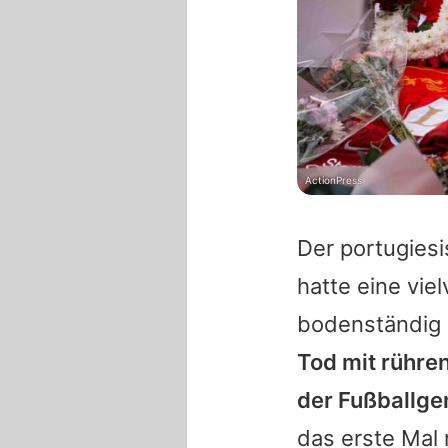
ActionPress
Der portugiesi
hatte eine vie
bodenständig 
Tod mit rühre
der Fußballge
das erste Mal