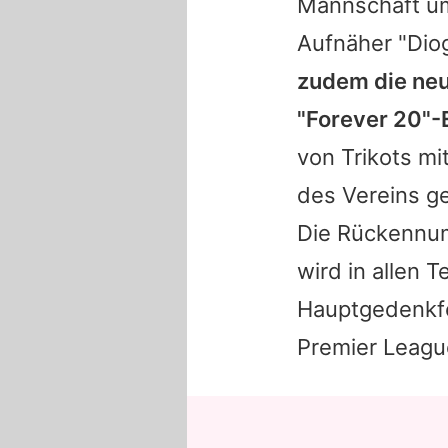
Mannschaft 
Aufnäher "Diog
zudem die neu
"Forever 20"-
von Trikots mi
des Vereins ge
Die Rückennumm
wird in allen 
Hauptgedenkfei
Premier League