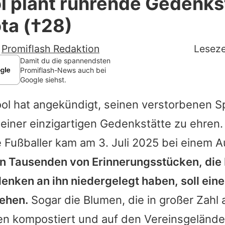
l plant rührende Gedenkst
Filme & Serien
ta (†28)
Lifestyle
-
Promiflash Redaktion
Leseze
Familie & Liebe
Damit du die spannendsten
Promiflash-News auch bei
Google siehst.
Promiflash Exklusiv
ol hat angekündigt, seinen verstorbenen S
Alle Themen auf Promiflash
einer einzigartigen Gedenkstätte zu ehren.
Jobs
 Fußballer kam am 3. Juli 2025 bei einem A
App runterladen
n Tausenden von Erinnerungsstücken, die
Team
denken an ihn niedergelegt haben, soll ein
tehen.
Sogar die Blumen, die in großer Zahl 
Redaktionelle Richtlinien
n kompostiert und auf den Vereinsgelände
Impressum