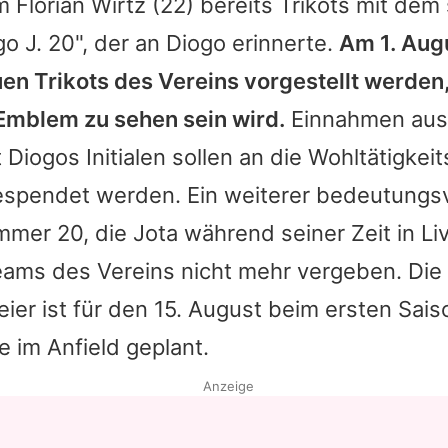
um
Florian Wirtz
(22) bereits Trikots mit dem 
o J. 20", der an
Diogo
erinnerte.
Am 1. Augu
en Trikots des Vereins vorgestellt werden,
Emblem zu sehen sein wird.
Einnahmen aus
t
Diogos
Initialen sollen an die Wohltätigkei
spendet werden. Ein weiterer bedeutungsvo
er 20, die Jota während seiner Zeit in Liv
Teams des Vereins nicht mehr vergeben. Die
er ist für den 15. August beim ersten Sais
 im Anfield geplant.
Anzeige