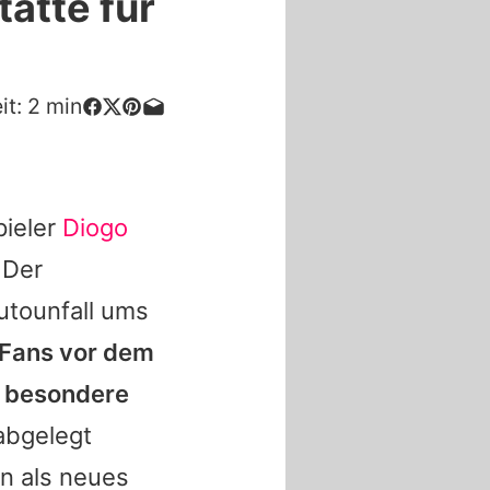
ätte für
it:
2
min
pieler
Diogo
 Der
utounfall ums
 Fans vor dem
e besondere
abgelegt
n als neues