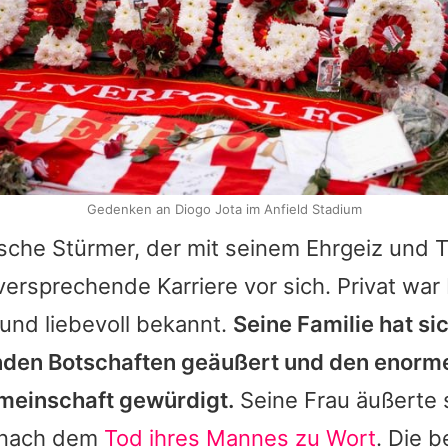
Gedenken an Diogo Jota im Anfield Stadium
sche Stürmer, der mit seinem Ehrgeiz und Tal
lversprechende Karriere vor sich. Privat war
und liebevoll bekannt.
Seine Familie hat si
nden Botschaften geäußert und den enorm
meinschaft gewürdigt.
Seine Frau äußerte s
 nach dem
Tod ihres Mannes zu Wort
. Die 