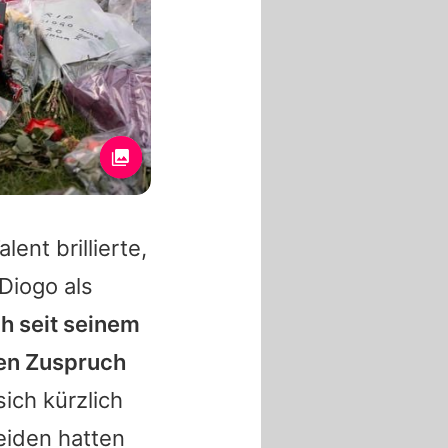
ent brillierte,
Diogo
als
ch seit seinem
en Zuspruch
ich kürzlich
beiden hatten