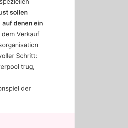
speziellen
st sollen
 auf denen ein
 dem Verkauf
tsorganisation
ller Schritt:
erpool trug,
onspiel der