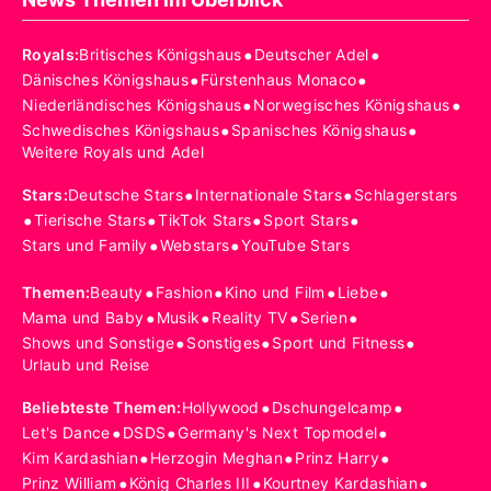
•
•
Royals
:
Britisches Königshaus
Deutscher Adel
•
•
Dänisches Königshaus
Fürstenhaus Monaco
•
•
Niederländisches Königshaus
Norwegisches Königshaus
•
•
Schwedisches Königshaus
Spanisches Königshaus
Weitere Royals und Adel
•
•
Stars
:
Deutsche Stars
Internationale Stars
Schlagerstars
•
•
•
•
Tierische Stars
TikTok Stars
Sport Stars
•
•
Stars und Family
Webstars
YouTube Stars
•
•
•
•
Themen
:
Beauty
Fashion
Kino und Film
Liebe
•
•
•
•
Mama und Baby
Musik
Reality TV
Serien
•
•
•
Shows und Sonstige
Sonstiges
Sport und Fitness
Urlaub und Reise
•
•
Beliebteste Themen
:
Hollywood
Dschungelcamp
•
•
•
Let's Dance
DSDS
Germany's Next Topmodel
•
•
•
Kim Kardashian
Herzogin Meghan
Prinz Harry
•
•
•
Prinz William
König Charles III
Kourtney Kardashian