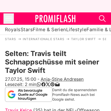
Royals
Stars
Filme & Serien
Lifestyle
Familie & 
STARS
INTERNATIONALE STARS
TAYLOR SWIFT
SELT
Royals
Selten: Travis teilt
Stars
Schnappschüsse mit seiner
Filme & Serien
Taylor Swift
Lifestyle
27.07.25, 15:00
-
Anja-Stine Andresen
Lesezeit:
2
min
Familie & Liebe
Damit du die spannendsten
Promiflash-News auch bei
Promiflash Exklusiv
Google siehst.
Travis Kelce
(35) hat in der NFL-Offseason