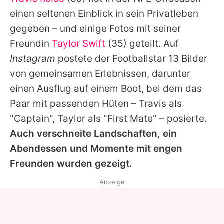
Alle Themen auf Promiflash
einen seltenen Einblick in sein Privatleben
Jobs
gegeben – und einige Fotos mit seiner
Freundin
Taylor Swift
(35) geteilt. Auf
App runterladen
Instagram
postete der Footballstar 13 Bilder
Team
von gemeinsamen Erlebnissen, darunter
einen Ausflug auf einem Boot, bei dem das
Redaktionelle Richtlinien
Paar mit passenden Hüten –
Travis
als
Impressum
"Captain",
Taylor
als "First Mate" – posierte.
Auch verschneite Landschaften, ein
Datenschutzerklärung
Abendessen und Momente mit engen
Nutzungsbedingungen
Freunden wurden gezeigt.
Utiq verwalten
Anzeige