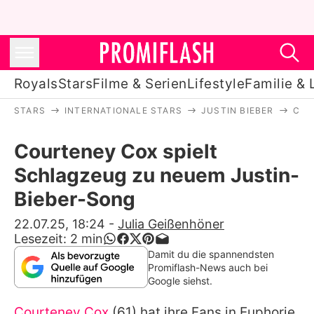
Royals
Stars
Filme & Serien
Lifestyle
Familie & 
STARS
INTERNATIONALE STARS
JUSTIN BIEBER
COU
Royals
Courteney Cox spielt
Stars
Schlagzeug zu neuem Justin-
Filme & Serien
Bieber-Song
Lifestyle
22.07.25, 18:24
-
Julia Geißenhöner
Lesezeit:
2
min
Familie & Liebe
Damit du die spannendsten
Promiflash-News auch bei
Promiflash Exklusiv
Google siehst.
Courteney Cox
(61) hat ihre Fans in Euphorie