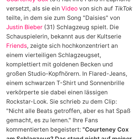
Alle Themen auf Promiflash
versetzt, als sie ein
Video
von sich auf
TikTok
Jobs
teilte, in dem sie zum Song "Daisies" von
Justin Bieber
(31) Schlagzeug spielt. Die
App runterladen
Schauspielerin, bekannt aus der Kultserie
Team
Friends
, zeigte sich hochkonzentriert an
einem vierteiligen Schlagzeugset,
Redaktionelle Richtlinien
komplettiert mit goldenen Becken und
Impressum
großen Studio-Kopfhörern. In Flared-Jeans,
einem schwarzen T-Shirt und Sonnenbrille
Datenschutzerklärung
verkörperte sie dabei einen lässigen
Nutzungsbedingungen
Rockstar-Look. Sie schrieb zu dem Clip:
Utiq verwalten
"Nicht alle Beats getroffen, aber es hat Spaß
gemacht, es zu lernen." Ihre Fans
kommentierten begeistert:
"Courteney Cox
am Schlagzeug? Das stand nicht auf meiner