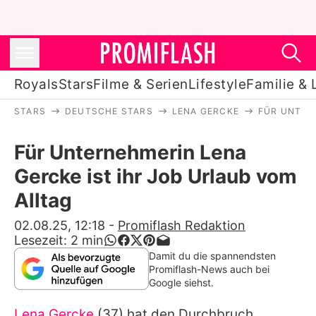
Royals
Stars
Filme & Serien
Lifestyle
Familie & 
STARS
DEUTSCHE STARS
LENA GERCKE
FÜR UNTER
Royals
Für Unternehmerin Lena
Stars
Gercke ist ihr Job Urlaub vom
Filme & Serien
Alltag
Lifestyle
02.08.25, 12:18
-
Promiflash Redaktion
Lesezeit:
2
min
Familie & Liebe
Damit du die spannendsten
Promiflash-News auch bei
Promiflash Exklusiv
Google siehst.
Lena Gercke
(37) hat den Durchbruch