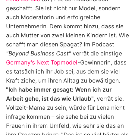
Alle Themen auf Promiflash
geschafft. Sie ist nicht nur Model, sondern
Jobs
auch Moderatorin und erfolgreiche
Unternehmerin. Dem kommt hinzu, dass sie
App runterladen
auch Mutter von zwei kleinen Kindern ist. Wie
Team
schafft man diesen Spagat? Im Podcast
"Beyond Business Cast"
verrät die einstige
Redaktionelle Richtlinien
Germany's Next Topmodel
-Gewinnerin, dass
Impressum
es tatsächlich ihr Job sei, aus dem sie viel
Kraft ziehe, um ihren Alltag zu bewältigen.
Datenschutzerklärung
"Ich habe immer gesagt: Wenn ich zur
Nutzungsbedingungen
Arbeit gehe, ist das wie Urlaub"
, verrät sie.
Utiq verwalten
Vollzeit-Mama zu sein, würde für
Lena
nicht
infrage kommen – sie sehe bei zu vielen
Frauen in ihrem Umfeld, wie sehr sie das an
ihre Grenzen bringt: "Das ist so viel härter als