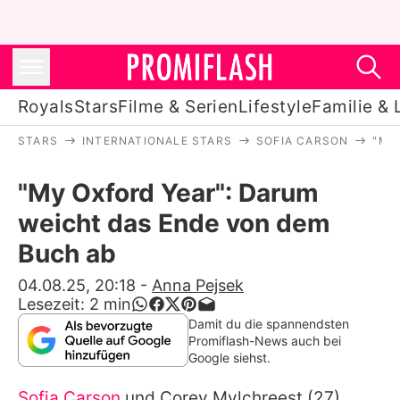
Royals
Stars
Filme & Serien
Lifestyle
Familie & 
STARS
INTERNATIONALE STARS
SOFIA CARSON
"MY
Royals
"My Oxford Year": Darum
Stars
weicht das Ende von dem
Filme & Serien
Buch ab
Lifestyle
04.08.25, 20:18
-
Anna Pejsek
Lesezeit:
2
min
Familie & Liebe
Damit du die spannendsten
Promiflash-News auch bei
Promiflash Exklusiv
Google siehst.
Sofia Carson
und
Corey Mylchreest
(27)