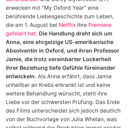
Alle Themen auf Promiflash
erwecken mit "
My Oxford Year
" eine
Jobs
berührende Liebesgeschichte zum Leben,
die am 1. August bei
Netflix
ihre
Premiere
App runterladen
gefeiert hat
.
Die Handlung dreht sich um
Team
Anna, eine ehrgeizige US-amerikanische
Absolventin in Oxford, und ihren Professor
Redaktionelle Richtlinien
Jamie, die trotz vereinbarter Lockerheit
Impressum
ihrer Beziehung tiefe Gefühle füreinander
entwickeln.
Als Anna erfährt, dass Jamie
Datenschutzerklärung
unheilbar an Krebs erkrankt ist und keine
Nutzungsbedingungen
weitere Behandlung wünscht, steht ihre
Utiq verwalten
Liebe vor der schwersten Prüfung. Das Ende
des Films unterscheidet sich jedoch deutlich
von der Buchvorlage von Julia Whelan, was
selbst während der Produktion immer wieder