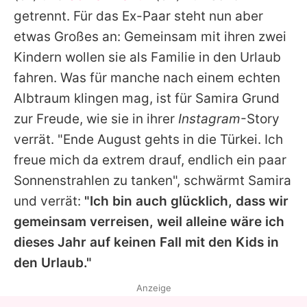
Alle Themen auf Promiflash
getrennt. Für das Ex-Paar steht nun aber
etwas Großes an: Gemeinsam mit ihren zwei
Jobs
Kindern wollen sie als Familie in den Urlaub
App runterladen
fahren. Was für manche nach einem echten
Team
Albtraum klingen mag, ist für Samira Grund
zur Freude, wie sie in ihrer
Instagram
-Story
Redaktionelle Richtlinien
verrät. "Ende August gehts in die Türkei. Ich
Impressum
freue mich da extrem drauf, endlich ein paar
Sonnenstrahlen zu tanken", schwärmt Samira
Datenschutzerklärung
und verrät:
"Ich bin auch glücklich, dass wir
Nutzungsbedingungen
gemeinsam verreisen, weil alleine wäre ich
dieses Jahr auf keinen Fall mit den Kids in
Utiq verwalten
den Urlaub."
Anzeige