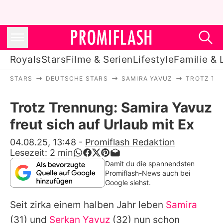
Royals
Stars
Filme & Serien
Lifestyle
Familie & 
STARS
DEUTSCHE STARS
SAMIRA YAVUZ
TROTZ TRE
Royals
Trotz Trennung: Samira Yavuz
Stars
freut sich auf Urlaub mit Ex
Filme & Serien
04.08.25, 13:48
-
Promiflash Redaktion
Lesezeit:
2
min
Lifestyle
Damit du die spannendsten
Promiflash-News auch bei
Familie & Liebe
Google siehst.
Promiflash Exklusiv
Seit zirka einem halben Jahr leben
Samira
(31) und
Serkan Yavuz
(32) nun schon