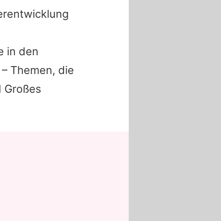
erentwicklung
e in den
k – Themen, die
d Großes