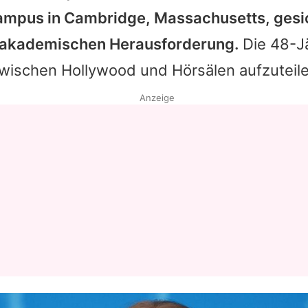
ampus in Cambridge, Massachusetts, gesic
Datenschutzerklärung
n akademischen Herausforderung.
Die 48-Jä
Nutzungsbedingungen
zwischen Hollywood und Hörsälen aufzuteile
Utiq verwalten
Anzeige