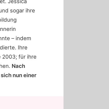
et.
Jessica
und sogar ihre
bildung
nnerin
nnte – indem
ierte. Ihre
 2003; für ihre
ehen.
Nach
 sich nun einer