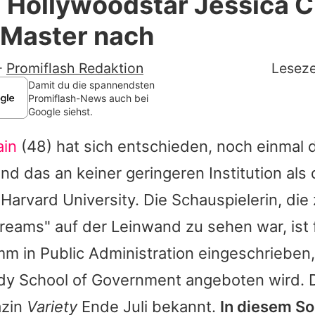
 Hollywoodstar Jessica C
Filme & Serien
 Master nach
Lifestyle
-
Promiflash Redaktion
Leseze
Familie & Liebe
Damit du die spannendsten
Promiflash-News auch bei
Google siehst.
Promiflash Exklusiv
ain
(48) hat sich entschieden, noch einmal 
Alle Themen auf Promiflash
nd das an keiner geringeren Institution als 
Jobs
arvard University. Die Schauspielerin, die 
App runterladen
"Dreams" auf der Leinwand zu sehen war, ist 
Team
m in Public Administration eingeschrieben,
dy School of Government angeboten wird. 
Redaktionelle Richtlinien
azin
Variety
Ende Juli bekannt.
In diesem S
Impressum