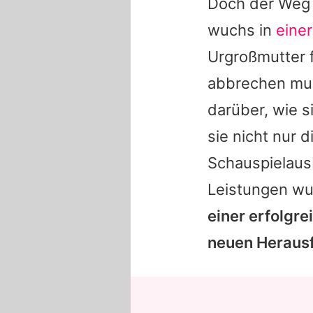
Doch der Weg 
wuchs in
einer
Urgroßmutter 
abbrechen mus
darüber, wie s
sie nicht nur 
Schauspielausb
Leistungen wur
einer erfolgre
neuen Herausf