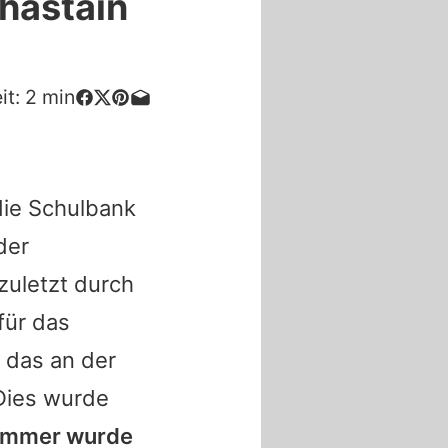
hastain
it:
2
min
die Schulbank
der
zuletzt durch
für das
 das an der
Dies wurde
ommer wurde