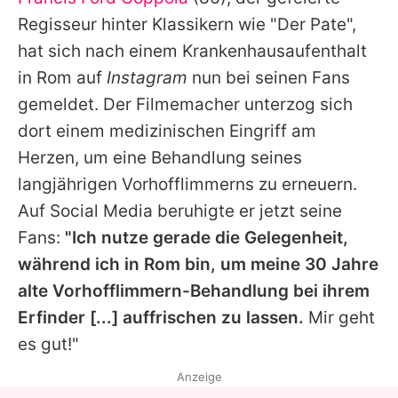
Alle Themen auf Promiflash
Regisseur hinter Klassikern wie "Der Pate",
Jobs
hat sich nach einem Krankenhausaufenthalt
in Rom auf
Instagram
nun bei seinen Fans
App runterladen
gemeldet. Der Filmemacher unterzog sich
Team
dort einem medizinischen Eingriff am
Herzen, um eine Behandlung seines
Redaktionelle Richtlinien
langjährigen Vorhofflimmerns zu erneuern.
Impressum
Auf Social Media beruhigte er jetzt seine
Fans:
"Ich nutze gerade die Gelegenheit,
Datenschutzerklärung
während ich in Rom bin, um meine 30 Jahre
Nutzungsbedingungen
alte Vorhofflimmern-Behandlung bei ihrem
Utiq verwalten
Erfinder [...] auffrischen zu lassen.
Mir geht
es gut!"
Anzeige