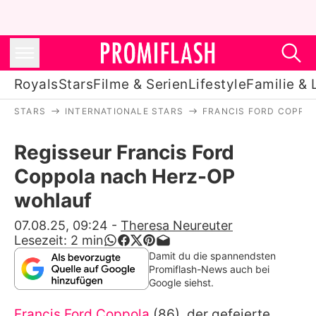
Royals
Stars
Filme & Serien
Lifestyle
Familie & 
STARS
INTERNATIONALE STARS
FRANCIS FORD COPPO
Royals
Regisseur Francis Ford
Stars
Coppola nach Herz-OP
Filme & Serien
wohlauf
Lifestyle
07.08.25, 09:24
-
Theresa Neureuter
Lesezeit:
2
min
Familie & Liebe
Damit du die spannendsten
Promiflash-News auch bei
Promiflash Exklusiv
Google siehst.
Francis Ford Coppola
(86), der gefeierte