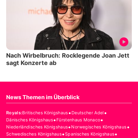
Nach Wirbelbruch: Rocklegende Joan Jett
sagt Konzerte ab
News Themen im Überblick
•
•
Royals
:
Britisches Königshaus
Deutscher Adel
•
•
Dänisches Königshaus
Fürstenhaus Monaco
•
•
Niederländisches Königshaus
Norwegisches Königshaus
•
•
Schwedisches Königshaus
Spanisches Königshaus