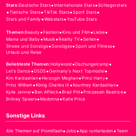
•
•
Stars
:
Deutsche Stars
Internationale Stars
Schlagerstars
•
•
•
•
Tierische Stars
TikTok Stars
Sport Stars
•
•
Stars und Family
Webstars
YouTube Stars
•
•
•
•
Themen
:
Beauty
Fashion
Kino und Film
Liebe
•
•
•
•
Mama und Baby
Musik
Reality TV
Serien
•
•
•
Shows und Sonstige
Sonstiges
Sport und Fitness
Urlaub und Reise
•
•
Beliebteste Themen
:
Hollywood
Dschungelcamp
•
•
•
Let's Dance
DSDS
Germany's Next Topmodel
•
•
•
Kim Kardashian
Herzogin Meghan
Prinz Harry
•
•
•
Prinz William
König Charles III
Kourtney Kardashian
•
•
•
•
Kylie Jenner
Ben Affleck
Brad Pitt
Prinzessin Beatrice
•
•
Britney Spears
Madonna
Katie Price
Sonstige Links
•
•
•
Alle Themen auf Promiflash
Jobs
App runterladen
Team