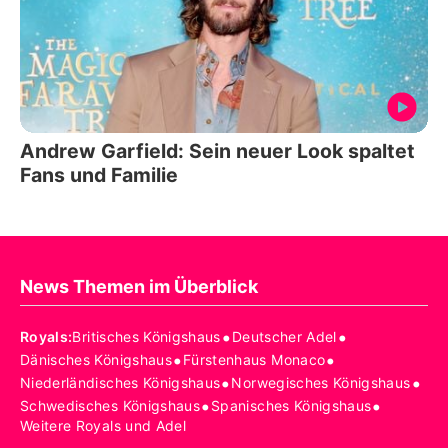
Andrew Garfield: Sein neuer Look spaltet
Fans und Familie
News Themen im Überblick
•
•
Royals
:
Britisches Königshaus
Deutscher Adel
•
•
Dänisches Königshaus
Fürstenhaus Monaco
•
•
Niederländisches Königshaus
Norwegisches Königshaus
•
•
Schwedisches Königshaus
Spanisches Königshaus
Weitere Royals und Adel