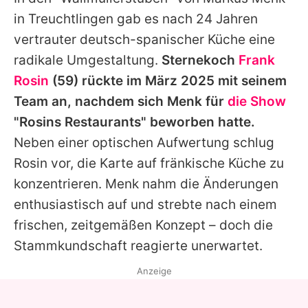
Alle Themen auf Promiflash
in Treuchtlingen gab es nach 24 Jahren
Jobs
vertrauter deutsch-spanischer Küche eine
radikale Umgestaltung.
Sternekoch
Frank
App runterladen
Rosin
(59) rückte im März 2025 mit seinem
Team
Team an, nachdem sich Menk für
die Show
"
Rosins Restaurants
" beworben hatte.
Redaktionelle Richtlinien
Neben einer optischen Aufwertung schlug
Impressum
Rosin
vor, die Karte auf fränkische Küche zu
konzentrieren. Menk nahm die Änderungen
Datenschutzerklärung
enthusiastisch auf und strebte nach einem
Nutzungsbedingungen
frischen, zeitgemäßen Konzept – doch die
Utiq verwalten
Stammkundschaft reagierte unerwartet.
Anzeige