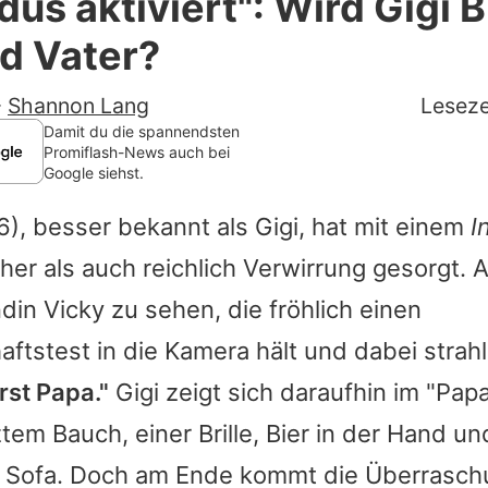
us aktiviert": Wird Gigi B
Filme & Serien
d Vater?
Lifestyle
-
Shannon Lang
Leseze
Familie & Liebe
Damit du die spannendsten
Promiflash-News auch bei
Google siehst.
Promiflash Exklusiv
6), besser bekannt als Gigi, hat mit einem
I
Alle Themen auf Promiflash
her als auch reichlich Verwirrung gesorgt.
Jobs
ndin Vicky zu sehen, die fröhlich einen
App runterladen
tstest in die Kamera hält und dabei strahl
Team
rst Papa."
Gigi zeigt sich daraufhin im "Pa
tem Bauch, einer Brille, Bier in der Hand un
Redaktionelle Richtlinien
 Sofa. Doch am Ende kommt die Überraschu
Impressum