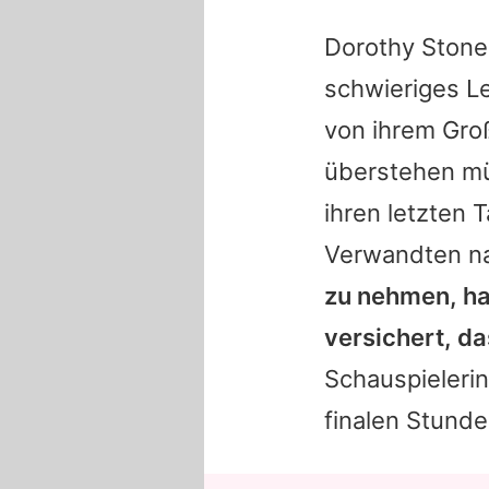
Dorothy
Stone
schwieriges Le
von ihrem Groß
überstehen müs
ihren letzten 
Verwandten na
zu nehmen, h
versichert, d
Schauspielerin
finalen Stunde