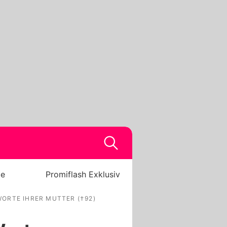
be
Promiflash Exklusiv
ORTE IHRER MUTTER (†92)