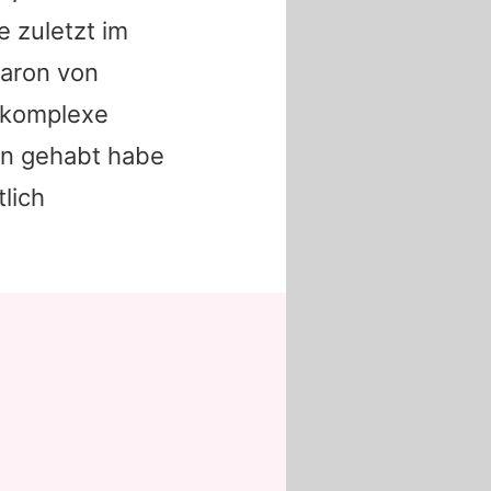
e zuletzt im
aron
von
s komplexe
ten gehabt habe
lich