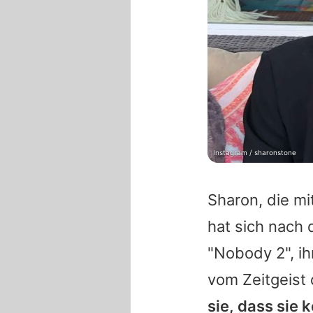
Instagram / sharonstone
Sharon, die mi
hat sich nach 
"Nobody 2", ih
vom Zeitgeist d
sie, dass sie 