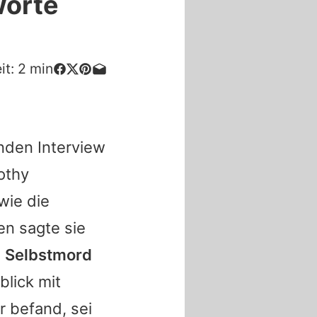
Worte
it:
2
min
nden Interview
othy
wie die
n sagte sie
u, Selbstmord
blick mit
r befand, sei