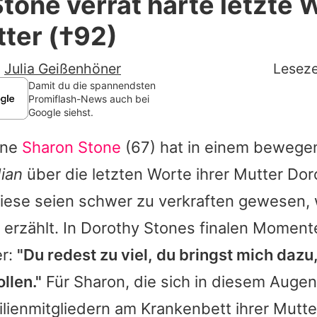
tone verrät harte letzte 
Filme & Serien
tter (†92)
Lifestyle
-
Julia Geißenhöner
Leseze
Familie & Liebe
Damit du die spannendsten
Promiflash-News auch bei
Google siehst.
Promiflash Exklusiv
one
Sharon Stone
(67) hat in einem bewege
Alle Themen auf Promiflash
ian
über die letzten Worte ihrer Mutter Dor
Jobs
iese seien schwer zu verkraften gewesen, 
App runterladen
 erzählt. In Dorothy
Stones
finalen Momente
Team
er:
"Du redest zu viel, du bringst mich daz
llen."
Für
Sharon
, die sich in diesem Augen
Redaktionelle Richtlinien
ienmitgliedern am Krankenbett ihrer Mutte
Impressum