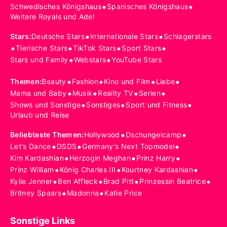
•
•
Schwedisches Königshaus
Spanisches Königshaus
Weitere Royals und Adel
•
•
Stars
:
Deutsche Stars
Internationale Stars
Schlagerstars
•
•
•
•
Tierische Stars
TikTok Stars
Sport Stars
•
•
Stars und Family
Webstars
YouTube Stars
•
•
•
•
Themen
:
Beauty
Fashion
Kino und Film
Liebe
•
•
•
•
Mama und Baby
Musik
Reality TV
Serien
•
•
•
Shows und Sonstige
Sonstiges
Sport und Fitness
Urlaub und Reise
•
•
Beliebteste Themen
:
Hollywood
Dschungelcamp
•
•
•
Let's Dance
DSDS
Germany's Next Topmodel
•
•
•
Kim Kardashian
Herzogin Meghan
Prinz Harry
•
•
•
Prinz William
König Charles III
Kourtney Kardashian
•
•
•
•
Kylie Jenner
Ben Affleck
Brad Pitt
Prinzessin Beatrice
•
•
Britney Spears
Madonna
Katie Price
Sonstige Links