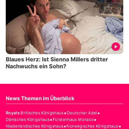
Blaues Herz: Ist Sienna Millers dritter
Nachwuchs ein Sohn?
News Themen im Überblick
•
•
Royals
:
Britisches Königshaus
Deutscher Adel
•
•
Dänisches Königshaus
Fürstenhaus Monaco
•
•
Niederländisches Königshaus
Norwegisches Königshaus