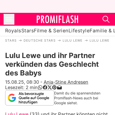
Royals
Stars
Filme & Serien
Lifestyle
Familie & 
STARS
DEUTSCHE STARS
LULU LEWE
LULU LEWE U
Royals
Lulu Lewe und ihr Partner
Stars
verkünden das Geschlecht
Filme & Serien
des Babys
Lifestyle
15.08.25, 08:30
-
Anja-Stine Andresen
Lesezeit:
2
min
Familie & Liebe
Damit du die spannendsten
Promiflash-News auch bei
Promiflash Exklusiv
Google siehst.
Lulu Lewe
(33) und ihr Partner könnten nicht