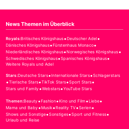
News Themen im Überblick
•
•
Royals
:
Britisches Königshaus
Deutscher Adel
•
•
Dänisches Königshaus
Fürstenhaus Monaco
•
•
Niederländisches Königshaus
Norwegisches Königshaus
•
•
Schwedisches Königshaus
Spanisches Königshaus
Weitere Royals und Adel
•
•
Stars
:
Deutsche Stars
Internationale Stars
Schlagerstars
•
•
•
•
Tierische Stars
TikTok Stars
Sport Stars
•
•
Stars und Family
Webstars
YouTube Stars
•
•
•
•
Themen
:
Beauty
Fashion
Kino und Film
Liebe
•
•
•
•
Mama und Baby
Musik
Reality TV
Serien
•
•
•
Shows und Sonstige
Sonstiges
Sport und Fitness
Urlaub und Reise