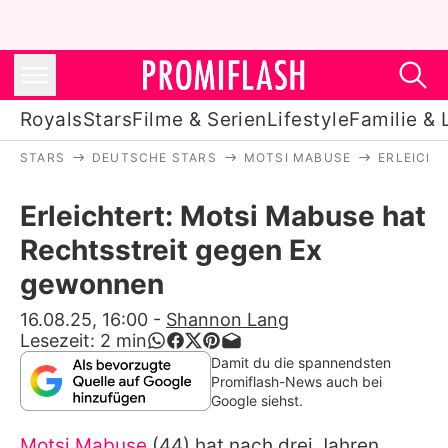
Royals
Stars
Filme & Serien
Lifestyle
Familie & 
STARS
DEUTSCHE STARS
MOTSI MABUSE
ERLEICHT
Royals
Erleichtert: Motsi Mabuse hat
Stars
Rechtsstreit gegen Ex
Filme & Serien
gewonnen
Lifestyle
16.08.25, 16:00
-
Shannon Lang
Lesezeit:
2
min
Familie & Liebe
Damit du die spannendsten
Promiflash-News auch bei
Promiflash Exklusiv
Google siehst.
Motsi Mabuse
(44) hat nach drei Jahren