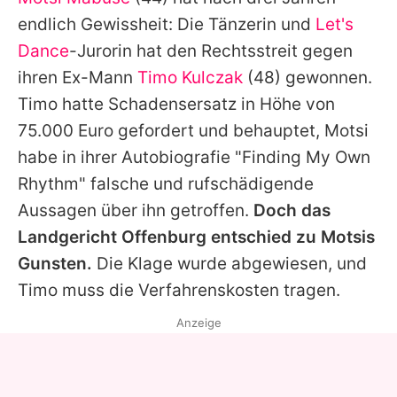
Alle Themen auf Promiflash
endlich Gewissheit: Die Tänzerin und
Let's
Jobs
Dance
-Jurorin hat den Rechtsstreit gegen
ihren Ex-Mann
Timo Kulczak
(48) gewonnen.
App runterladen
Timo
hatte Schadensersatz in Höhe von
Team
75.000 Euro gefordert und behauptet,
Motsi
habe in ihrer Autobiografie "Finding My Own
Redaktionelle Richtlinien
Rhythm" falsche und rufschädigende
Impressum
Aussagen über ihn getroffen.
Doch das
Landgericht Offenburg entschied zu
Motsis
Datenschutzerklärung
Gunsten.
Die Klage wurde abgewiesen, und
Nutzungsbedingungen
Timo
muss die Verfahrenskosten tragen.
Utiq verwalten
Anzeige