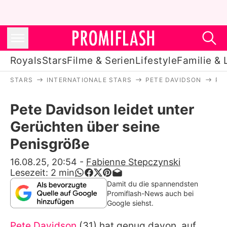
Royals
Stars
Filme & Serien
Lifestyle
Familie & 
STARS
INTERNATIONALE STARS
PETE DAVIDSON
PE
Royals
Pete Davidson leidet unter
Stars
Gerüchten über seine
Filme & Serien
Penisgröße
Lifestyle
16.08.25, 20:54
-
Fabienne Stepczynski
Lesezeit:
2
min
Familie & Liebe
Damit du die spannendsten
Promiflash-News auch bei
Promiflash Exklusiv
Google siehst.
Pete Davidson
(31) hat genug davon, auf