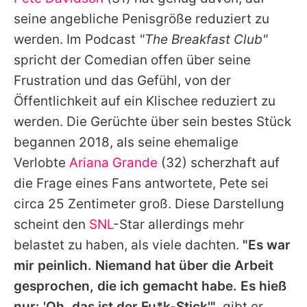
Alle Themen auf Promiflash
seine angebliche Penisgröße reduziert zu
Jobs
werden. Im Podcast
"The Breakfast Club"
spricht der Comedian offen über seine
App runterladen
Frustration und das Gefühl, von der
Team
Öffentlichkeit auf ein Klischee reduziert zu
werden. Die Gerüchte über sein bestes Stück
Redaktionelle Richtlinien
begannen 2018, als seine ehemalige
Impressum
Verlobte
Ariana Grande
(32) scherzhaft auf
die Frage eines Fans antwortete,
Pete
sei
Datenschutzerklärung
circa 25 Zentimeter groß. Diese Darstellung
Nutzungsbedingungen
scheint den
SNL
-Star allerdings mehr
Utiq verwalten
belastet zu haben, als viele dachten.
"Es war
mir peinlich. Niemand hat über die Arbeit
gesprochen, die ich gemacht habe. Es hieß
nur: 'Oh, das ist der Fu*k-Stick'"
, gibt er