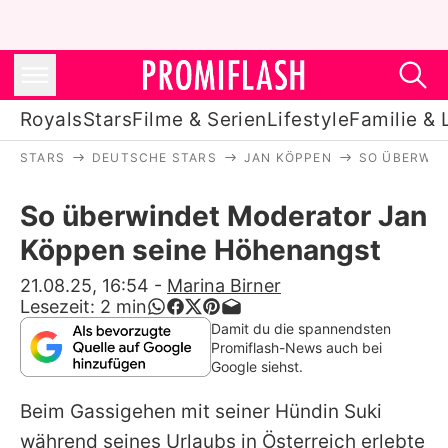
Royals
Stars
Filme & Serien
Lifestyle
Familie & 
STARS
DEUTSCHE STARS
JAN KÖPPEN
SO ÜBERWIN
Royals
So überwindet Moderator Jan
Stars
Köppen seine Höhenangst
Filme & Serien
21.08.25, 16:54
-
Marina Birner
Lesezeit:
2
min
Lifestyle
Damit du die spannendsten
Promiflash-News auch bei
Familie & Liebe
Google siehst.
Promiflash Exklusiv
Beim Gassigehen mit seiner Hündin Suki
während seines Urlaubs in Österreich erlebte