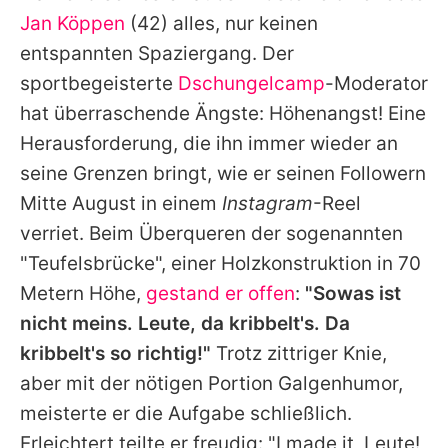
Alle Themen auf Promiflash
Jan Köppen
(42) alles, nur keinen
entspannten Spaziergang. Der
Jobs
sportbegeisterte
Dschungelcamp
-Moderator
App runterladen
hat überraschende Ängste: Höhenangst! Eine
Team
Herausforderung, die ihn immer wieder an
seine Grenzen bringt, wie er seinen Followern
Redaktionelle Richtlinien
Mitte August in einem
Instagram
-Reel
Impressum
verriet. Beim Überqueren der sogenannten
"Teufelsbrücke", einer Holzkonstruktion in 70
Datenschutzerklärung
Metern Höhe,
gestand er offen
:
"Sowas ist
Nutzungsbedingungen
nicht meins. Leute, da kribbelt's. Da
kribbelt's so richtig!"
Trotz zittriger Knie,
Utiq verwalten
aber mit der nötigen Portion Galgenhumor,
meisterte er die Aufgabe schließlich.
Erleichtert teilte er freudig: "I made it, Leute!