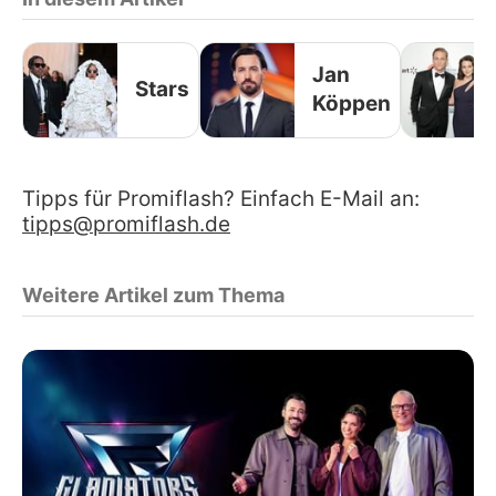
Jan
Stars
Köppen
Tipps für Promiflash? Einfach E-Mail an:
tipps@promiflash.de
Weitere Artikel zum Thema