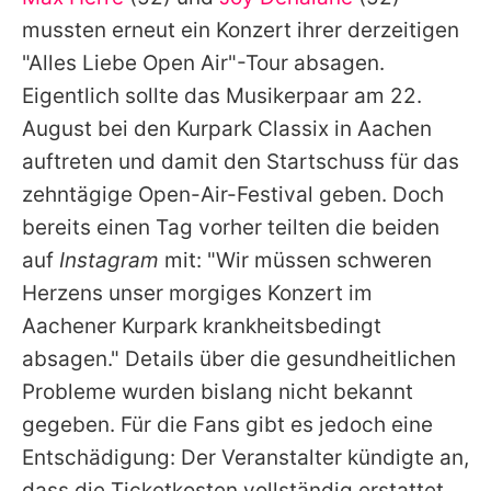
Alle Themen auf Promiflash
mussten erneut ein Konzert ihrer derzeitigen
Jobs
"Alles Liebe Open Air"-Tour absagen.
Eigentlich sollte das Musikerpaar am 22.
App runterladen
August bei den Kurpark Classix in Aachen
Team
auftreten und damit den Startschuss für das
zehntägige Open-Air-Festival geben. Doch
Redaktionelle Richtlinien
bereits einen Tag vorher teilten die beiden
Impressum
auf
Instagram
mit: "Wir müssen schweren
Herzens unser morgiges Konzert im
Datenschutzerklärung
Aachener Kurpark krankheitsbedingt
Nutzungsbedingungen
absagen." Details über die gesundheitlichen
Utiq verwalten
Probleme wurden bislang nicht bekannt
gegeben. Für die Fans gibt es jedoch eine
Entschädigung: Der Veranstalter kündigte an,
dass die Ticketkosten vollständig erstattet