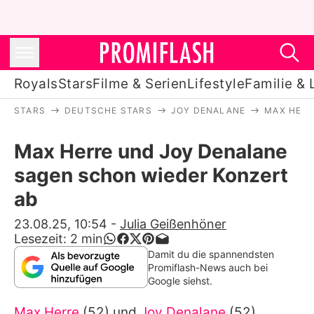
Royals
Stars
Filme & Serien
Lifestyle
Familie & 
STARS
DEUTSCHE STARS
JOY DENALANE
MAX HERR
Royals
Max Herre und Joy Denalane
Stars
sagen schon wieder Konzert
Filme & Serien
ab
Lifestyle
23.08.25, 10:54
-
Julia Geißenhöner
Lesezeit:
2
min
Familie & Liebe
Damit du die spannendsten
Promiflash-News auch bei
Promiflash Exklusiv
Google siehst.
Max Herre
(52) und
Joy Denalane
(52)