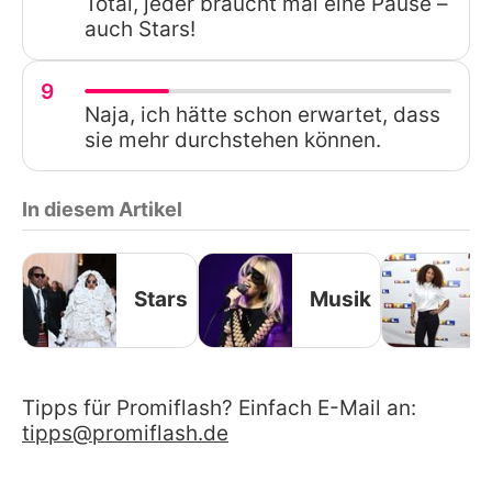
Total, jeder braucht mal eine Pause –
auch Stars!
9
Naja, ich hätte schon erwartet, dass
sie mehr durchstehen können.
In diesem Artikel
Stars
Musik
Tipps für Promiflash? Einfach E-Mail an:
tipps@promiflash.de