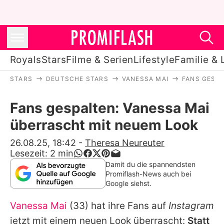
Royals
Stars
Filme & Serien
Lifestyle
Familie & 
STARS
DEUTSCHE STARS
VANESSA MAI
FANS GESPA
Royals
Fans gespalten: Vanessa Mai
Stars
überrascht mit neuem Look
Filme & Serien
26.08.25, 18:42
-
Theresa Neureuter
Lesezeit:
2
min
Lifestyle
Damit du die spannendsten
Promiflash-News auch bei
Familie & Liebe
Google siehst.
Promiflash Exklusiv
Vanessa Mai
(33) hat ihre Fans auf
Instagram
jetzt mit einem neuen Look überrascht:
Statt