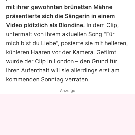
Alle Themen auf Promiflash
mit ihrer gewohnten brünetten Mähne
präsentierte sich die Sängerin in einem
Jobs
Video plötzlich als Blondine.
In dem Clip,
App runterladen
untermalt von ihrem aktuellen Song "Für
Team
mich bist du Liebe", posierte sie mit helleren,
kühleren Haaren vor der Kamera. Gefilmt
Redaktionelle Richtlinien
wurde der Clip in London – den Grund für
Impressum
ihren Aufenthalt will sie allerdings erst am
kommenden Sonntag verraten.
Datenschutzerklärung
Anzeige
Nutzungsbedingungen
Utiq verwalten