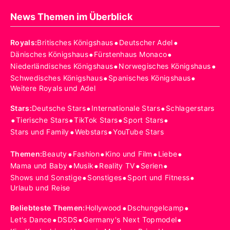
News Themen im Überblick
•
•
Royals
:
Britisches Königshaus
Deutscher Adel
•
•
Dänisches Königshaus
Fürstenhaus Monaco
•
•
Niederländisches Königshaus
Norwegisches Königshaus
•
•
Schwedisches Königshaus
Spanisches Königshaus
Weitere Royals und Adel
•
•
Stars
:
Deutsche Stars
Internationale Stars
Schlagerstars
•
•
•
•
Tierische Stars
TikTok Stars
Sport Stars
•
•
Stars und Family
Webstars
YouTube Stars
•
•
•
•
Themen
:
Beauty
Fashion
Kino und Film
Liebe
•
•
•
•
Mama und Baby
Musik
Reality TV
Serien
•
•
•
Shows und Sonstige
Sonstiges
Sport und Fitness
Urlaub und Reise
•
•
Beliebteste Themen
:
Hollywood
Dschungelcamp
•
•
•
Let's Dance
DSDS
Germany's Next Topmodel