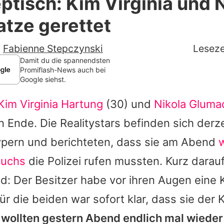
ptisch: Kim Virginia und 
Filme & Serien
tze gerettet
Lifestyle
-
Fabienne Stepczynski
Leseze
Familie & Liebe
Damit du die spannendsten
Promiflash-News auch bei
Google siehst.
Promiflash Exklusiv
Kim Virginia Hartung
(30) und
Nikola Gluma
Alle Themen auf Promiflash
 Ende. Die Realitystars befinden sich derzei
Jobs
Zypern und berichteten, dass sie am Abend
App runterladen
suchs
die Polizei rufen mussten. Kurz darauf
Team
d: Der Besitzer habe vor ihren Augen eine 
ür die beiden war sofort klar, dass sie der 
Redaktionelle Richtlinien
 wollten gestern Abend endlich mal wieder
Impressum