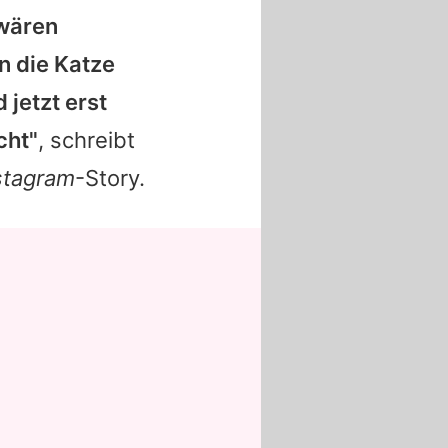
 wären
n die Katze
 jetzt erst
cht"
, schreibt
stagram
-Story.