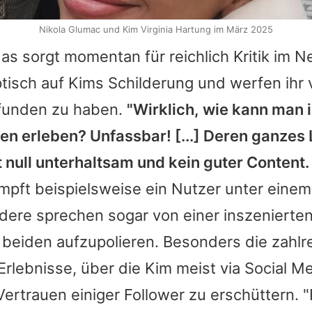
Nikola Glumac und Kim Virginia Hartung im März 2025
s sorgt momentan für reichlich Kritik im Ne
ptisch auf
Kims
Schilderung und werfen ihr v
funden zu haben.
"Wirklich, wie kann man 
n erleben? Unfassbar! [...] Deren ganzes 
 null unterhaltsam und kein guter Content.
impft beispielsweise ein Nutzer unter einem
ndere sprechen sogar von einer inszenierte
 beiden aufzupolieren. Besonders die zahlr
Erlebnisse, über die
Kim
meist via Social Me
ertrauen einiger Follower zu erschüttern. 