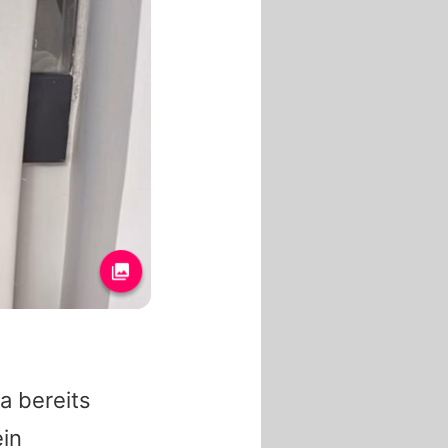
la
bereits
ein