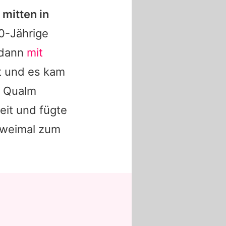
 mitten in
30-Jährige
 dann
mit
t und es kam
n Qualm
eit und fügte
 zweimal zum