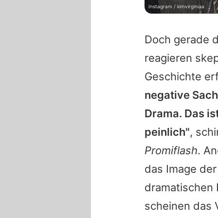
Instagram / kimvirginiaa
Doch gerade da
reagieren ske
Geschichte er
negative Sache
Drama. Das ist
peinlich"
, sch
Promiflash
. A
das Image der
dramatischen 
scheinen das V