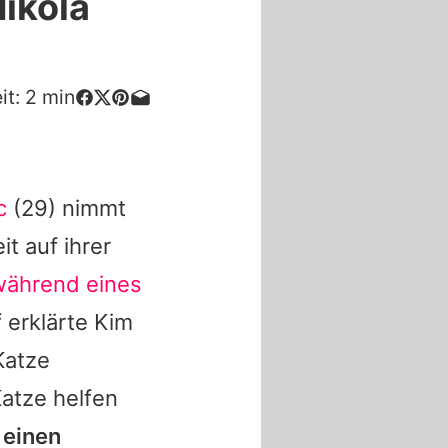
Nikola
it:
2
min
c
(29) nimmt
t auf ihrer
während eines
 erklärte
Kim
Katze
Katze helfen
 einen