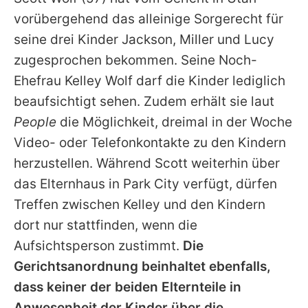
Alle Themen auf Promiflash
vorübergehend das alleinige Sorgerecht für
Jobs
seine drei Kinder Jackson, Miller und Lucy
zugesprochen bekommen. Seine Noch-
App runterladen
Ehefrau Kelley Wolf darf die Kinder lediglich
Team
beaufsichtigt sehen. Zudem erhält sie laut
People
die Möglichkeit, dreimal in der Woche
Redaktionelle Richtlinien
Video- oder Telefonkontakte zu den Kindern
Impressum
herzustellen. Während
Scott
weiterhin über
das Elternhaus in Park City verfügt, dürfen
Datenschutzerklärung
Treffen zwischen Kelley und den Kindern
Nutzungsbedingungen
dort nur stattfinden, wenn die
Utiq verwalten
Aufsichtsperson zustimmt.
Die
Gerichtsanordnung beinhaltet ebenfalls,
dass keiner der beiden Elternteile in
Anwesenheit der Kinder über die