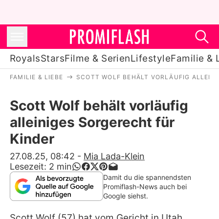
Royals
Stars
Filme & Serien
Lifestyle
Familie & 
FAMILIE & LIEBE
SCOTT WOLF BEHÄLT VORLÄUFIG ALLEIN
Royals
Scott Wolf behält vorläufig
Stars
alleiniges Sorgerecht für
Filme & Serien
Kinder
Lifestyle
27.08.25, 08:42
-
Mia Lada-Klein
Lesezeit:
2
min
Familie & Liebe
Damit du die spannendsten
Promiflash-News auch bei
Promiflash Exklusiv
Google siehst.
Scott Wolf
(57) hat vom Gericht in Utah