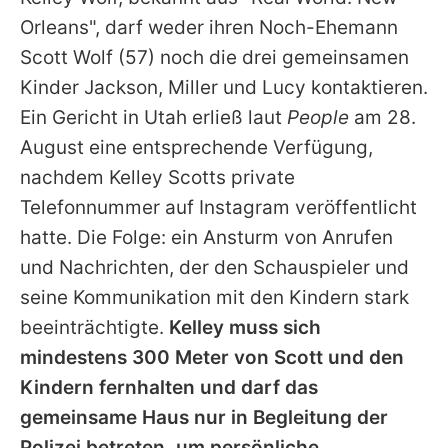
Alle Themen auf Promiflash
Orleans", darf weder ihren Noch-Ehemann
Jobs
Scott Wolf
(57) noch die drei gemeinsamen
Kinder Jackson, Miller und Lucy kontaktieren.
App runterladen
Ein Gericht in Utah erließ laut
People
am 28.
Team
August eine entsprechende Verfügung,
nachdem Kelley
Scotts
private
Redaktionelle Richtlinien
Telefonnummer auf Instagram veröffentlicht
Impressum
hatte. Die Folge: ein Ansturm von Anrufen
und Nachrichten, der den Schauspieler und
Datenschutzerklärung
seine Kommunikation mit den Kindern stark
Nutzungsbedingungen
beeinträchtigte.
Kelley muss sich
Utiq verwalten
mindestens 300 Meter von
Scott
und den
Kindern fernhalten und darf das
gemeinsame Haus nur in Begleitung der
Polizei betreten, um persönliche