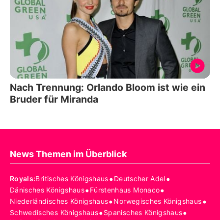
Nach Trennung: Orlando Bloom ist wie ein
Bruder für Miranda
News Themen im Überblick
•
•
Royals
:
Britisches Königshaus
Deutscher Adel
•
•
Dänisches Königshaus
Fürstenhaus Monaco
•
•
Niederländisches Königshaus
Norwegisches Königshaus
•
•
Schwedisches Königshaus
Spanisches Königshaus