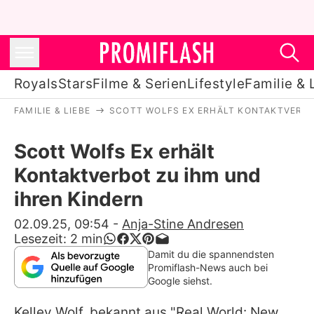
Royals
Stars
Filme & Serien
Lifestyle
Familie & 
FAMILIE & LIEBE
SCOTT WOLFS EX ERHÄLT KONTAKTVERBO
Royals
Scott Wolfs Ex erhält
Stars
Kontaktverbot zu ihm und
Filme & Serien
ihren Kindern
Lifestyle
02.09.25, 09:54
-
Anja-Stine Andresen
Lesezeit:
2
min
Familie & Liebe
Damit du die spannendsten
Promiflash-News auch bei
Promiflash Exklusiv
Google siehst.
Kelley Wolf, bekannt aus "Real World: New