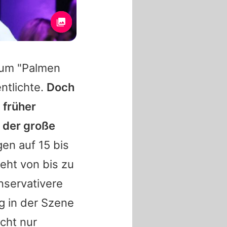
um "Palmen
ntlichte.
Doch
 früher
r der große
n auf 15 bis
eht von bis zu
nservativere
g in der Szene
cht nur