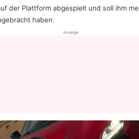
auf der Plattform abgespielt und soll ihm me
Datenschutzerklärung
ingebracht haben.
Nutzungsbedingungen
Anzeige
Utiq verwalten