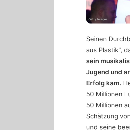
Getty Images
Seinen Durchb
aus Plastik", 
sein musikali
Jugend und arb
Erfolg kam.
He
50 Millionen E
50 Millionen 
Schätzung von 
und seine bee