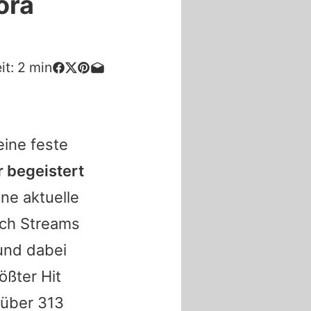
ora
it:
2
min
 eine feste
 begeistert
ne aktuelle
rch Streams
und dabei
ößter Hit
 über 313