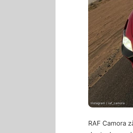
Instagram / raf_camora
RAF Camora
zä