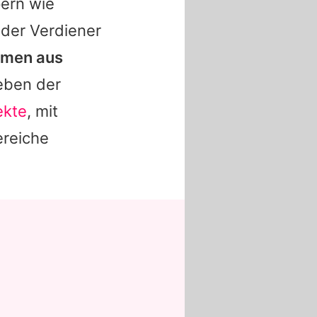
ern wie
 der Verdiener
hmen aus
ben der
ekte
, mit
ereiche