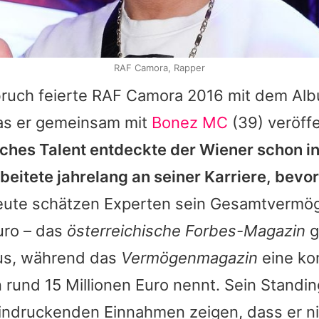
RAF Camora, Rapper
ruch feierte
RAF Camora
2016 mit dem Alb
das er gemeinsam mit
Bonez MC
(39) veröffe
sches Talent entdeckte der Wiener schon in
eitete jahrelang an seiner Karriere, bevo
ute schätzen Experten sein Gesamtvermöge
uro – das
österreichische Forbes-Magazin
g
aus, während das
Vermögenmagazin
eine ko
rund 15 Millionen Euro nennt. Sein Standin
indruckenden Einnahmen zeigen, dass er ni