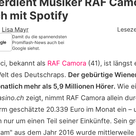
verdient Musiker RAF Cam
Filme & Serien
h mit Spotify
Lifestyle
-
Lisa Mayr
Leseze
Familie & Liebe
Damit du die spannendsten
Promiflash-News auch bei
Google siehst.
Promiflash Exklusiv
ci, bekannt als
RAF Camora
(41), ist längst
Alle Themen auf Promiflash
Welt des Deutschraps.
Der gebürtige Wiener
Jobs
natlich mehr als 5,9 Millionen Hörer.
Wie ei
App runterladen
asino.ch
zeigt, nimmt
RAF Camora
allein du
Team
orm geschätzte 20.339 Euro im Monat ein – 
h nur um einen Teil seiner Einkünfte. Sein gr
Redaktionelle Richtlinien
am" aus dem Jahr 2016 wurde mittlerweile
Impressum