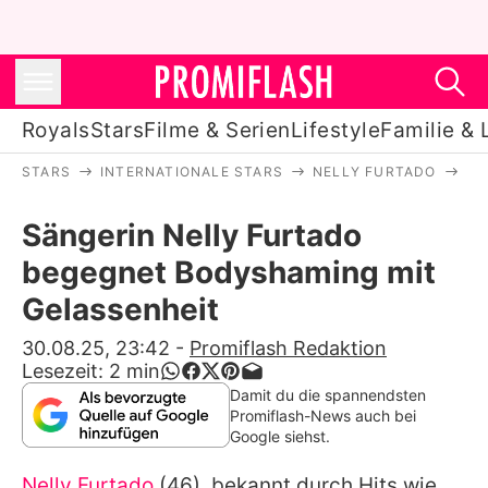
Royals
Stars
Filme & Serien
Lifestyle
Familie & 
STARS
INTERNATIONALE STARS
NELLY FURTADO
SÄ
Royals
Sängerin Nelly Furtado
Stars
begegnet Bodyshaming mit
Filme & Serien
Gelassenheit
Lifestyle
30.08.25, 23:42
-
Promiflash Redaktion
Lesezeit:
2
min
Familie & Liebe
Damit du die spannendsten
Promiflash-News auch bei
Promiflash Exklusiv
Google siehst.
Nelly Furtado
(46), bekannt durch Hits wie