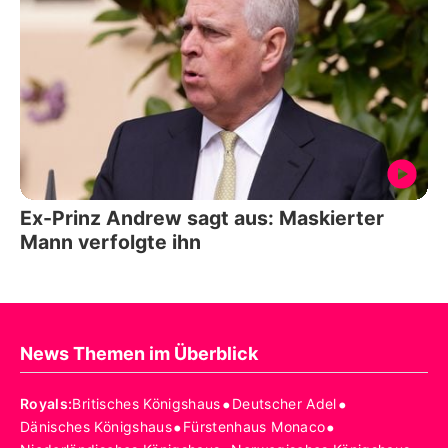
Ex-Prinz Andrew sagt aus: Maskierter
Mann verfolgte ihn
News Themen im Überblick
•
•
Royals
:
Britisches Königshaus
Deutscher Adel
•
•
Dänisches Königshaus
Fürstenhaus Monaco