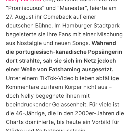
Alle Themen auf Promiflash
"Promiscuous" und "Maneater", feierte am
Jobs
27. August ihr Comeback auf einer
deutschen Bühne. Im Hamburger Stadtpark
App runterladen
begeisterte sie ihre Fans mit einer Mischung
Team
aus Nostalgie und neuen Songs.
Während
die portugiesisch-kanadische Popsängerin
Redaktionelle Richtlinien
dort strahlte, sah sie sich im Netz jedoch
Impressum
einer Welle von Fatshaming ausgesetzt.
Unter einem TikTok-Video blieben abfällige
Datenschutzerklärung
Kommentare zu ihrem Körper nicht aus –
Nutzungsbedingungen
doch
Nelly
begegnete ihnen mit
Utiq verwalten
beeindruckender Gelassenheit. Für viele ist
die 46-Jährige, die in den 2000er-Jahren die
Charts dominierte, bis heute ein Vorbild für
Stärke und Selbstbewusstsein.