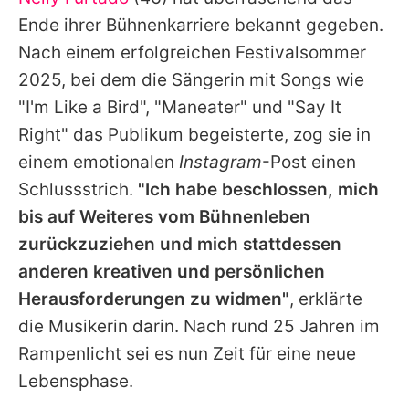
Alle Themen auf Promiflash
Ende ihrer Bühnenkarriere bekannt gegeben.
Jobs
Nach einem erfolgreichen Festivalsommer
2025, bei dem die Sängerin mit Songs wie
App runterladen
"I'm Like a Bird", "Maneater" und "Say It
Team
Right" das Publikum begeisterte, zog sie in
einem emotionalen
Instagram
-Post einen
Redaktionelle Richtlinien
Schlussstrich.
"Ich habe beschlossen, mich
Impressum
bis auf Weiteres vom Bühnenleben
zurückzuziehen und mich stattdessen
Datenschutzerklärung
anderen kreativen und persönlichen
Nutzungsbedingungen
Herausforderungen zu widmen"
, erklärte
Utiq verwalten
die Musikerin darin. Nach rund 25 Jahren im
Rampenlicht sei es nun Zeit für eine neue
Lebensphase.