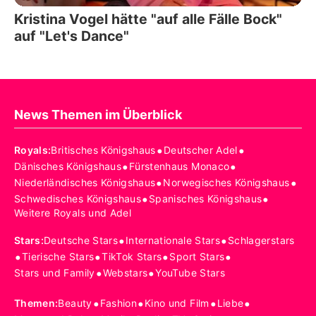
Kristina Vogel hätte "auf alle Fälle Bock"
auf "Let's Dance"
News Themen im Überblick
•
•
Royals
:
Britisches Königshaus
Deutscher Adel
•
•
Dänisches Königshaus
Fürstenhaus Monaco
•
•
Niederländisches Königshaus
Norwegisches Königshaus
•
•
Schwedisches Königshaus
Spanisches Königshaus
Weitere Royals und Adel
•
•
Stars
:
Deutsche Stars
Internationale Stars
Schlagerstars
•
•
•
•
Tierische Stars
TikTok Stars
Sport Stars
•
•
Stars und Family
Webstars
YouTube Stars
•
•
•
•
Themen
:
Beauty
Fashion
Kino und Film
Liebe