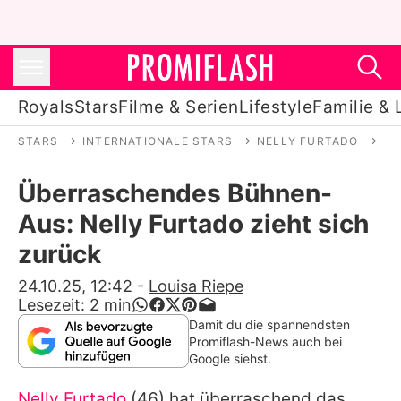
Royals
Stars
Filme & Serien
Lifestyle
Familie & 
STARS
INTERNATIONALE STARS
NELLY FURTADO
ÜB
Royals
Überraschendes Bühnen-
Stars
Aus: Nelly Furtado zieht sich
Filme & Serien
zurück
Lifestyle
24.10.25, 12:42
-
Louisa Riepe
Lesezeit:
2
min
Familie & Liebe
Damit du die spannendsten
Promiflash-News auch bei
Promiflash Exklusiv
Google siehst.
Nelly Furtado
(46) hat überraschend das