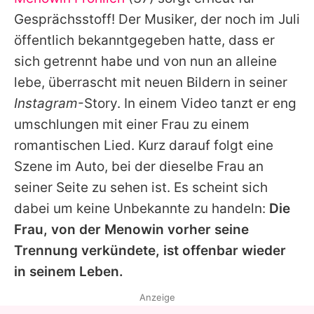
Alle Themen auf Promiflash
Gesprächsstoff! Der Musiker, der noch im Juli
Jobs
öffentlich bekanntgegeben hatte, dass er
sich getrennt habe und von nun an alleine
App runterladen
lebe, überrascht mit neuen Bildern in seiner
Team
Instagram
-Story. In einem Video tanzt er eng
umschlungen mit einer Frau zu einem
Redaktionelle Richtlinien
romantischen Lied. Kurz darauf folgt eine
Impressum
Szene im Auto, bei der dieselbe Frau an
seiner Seite zu sehen ist. Es scheint sich
Datenschutzerklärung
dabei um keine Unbekannte zu handeln:
Die
Nutzungsbedingungen
Frau, von der
Menowin
vorher seine
Utiq verwalten
Trennung verkündete, ist offenbar wieder
in seinem Leben.
Anzeige