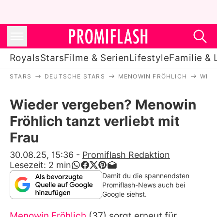
Royals
Stars
Filme & Serien
Lifestyle
Familie & 
STARS
DEUTSCHE STARS
MENOWIN FRÖHLICH
WIED
Royals
Wieder vergeben? Menowin
Stars
Fröhlich tanzt verliebt mit
Filme & Serien
Frau
Lifestyle
30.08.25, 15:36
-
Promiflash Redaktion
Lesezeit:
2
min
Familie & Liebe
Damit du die spannendsten
Promiflash-News auch bei
Promiflash Exklusiv
Google siehst.
Menowin Fröhlich
(37) sorgt erneut für