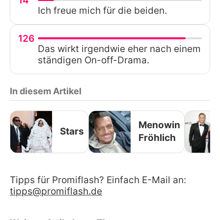
14
Ich freue mich für die beiden.
126
Das wirkt irgendwie eher nach einem
ständigen On-off-Drama.
In diesem Artikel
Menowin
Stars
Fröhlich
Tipps für Promiflash? Einfach E-Mail an:
tipps@promiflash.de