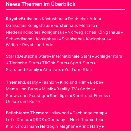
News Themen im Überblick
•
•
Royals
:
Britisches Königshaus
Deutscher Adel
•
•
Dänisches Königshaus
Fürstenhaus Monaco
•
•
Niederländisches Königshaus
Norwegisches Königshaus
•
•
Schwedisches Königshaus
Spanisches Königshaus
Weitere Royals und Adel
•
•
Stars
:
Deutsche Stars
Internationale Stars
Schlagerstars
•
•
•
•
Tierische Stars
TikTok Stars
Sport Stars
•
•
Stars und Family
Webstars
YouTube Stars
•
•
•
•
Themen
:
Beauty
Fashion
Kino und Film
Liebe
•
•
•
•
Mama und Baby
Musik
Reality TV
Serien
•
•
•
Shows und Sonstige
Sonstiges
Sport und Fitness
Urlaub und Reise
•
•
Beliebteste Themen
:
Hollywood
Dschungelcamp
•
•
•
Let's Dance
DSDS
Germany's Next Topmodel
•
•
•
Kim Kardashian
Herzogin Meghan
Prinz Harry