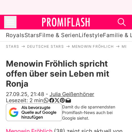
Royals
Stars
Filme & Serien
Lifestyle
Familie & 
STARS
DEUTSCHE STARS
MENOWIN FRÖHLICH
MENO
Royals
Menowin Fröhlich spricht
Stars
offen über sein Leben mit
Filme & Serien
Ronja
Lifestyle
27.09.25, 21:48
-
Julia Geißenhöner
Lesezeit:
2
min
Familie & Liebe
Damit du die spannendsten
Promiflash-News auch bei
Promiflash Exklusiv
Google siehst.
Menowin Fröhlich
(38) zeigt sich aktuell von