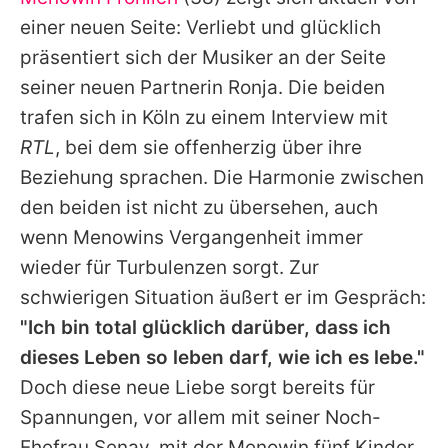
Alle Themen auf Promiflash
einer neuen Seite: Verliebt und glücklich
Jobs
präsentiert sich der Musiker an der Seite
seiner neuen Partnerin Ronja. Die beiden
App runterladen
trafen sich in Köln zu einem Interview mit
Team
RTL
, bei dem sie offenherzig über ihre
Beziehung sprachen. Die Harmonie zwischen
Redaktionelle Richtlinien
den beiden ist nicht zu übersehen, auch
Impressum
wenn Menowins Vergangenheit immer
wieder für Turbulenzen sorgt. Zur
Datenschutzerklärung
schwierigen Situation äußert er im Gespräch:
Nutzungsbedingungen
"Ich bin total glücklich darüber, dass ich
Utiq verwalten
dieses Leben so leben darf, wie ich es lebe."
Doch diese neue Liebe sorgt bereits für
Spannungen, vor allem mit seiner Noch-
Ehefrau Senay, mit der Menowin fünf Kinder