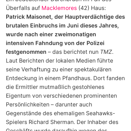
Alle Themen auf Promiflash
Überfalls auf
Macklemores
(42) Haus:
Jobs
Patrick Maisonet, der Hauptverdächtige des
brutalen Einbruchs im Juni dieses Jahres,
App runterladen
wurde nach einer zweimonatigen
Team
intensiven Fahndung von der Polizei
festgenommen
– das berichtet nun
TMZ
.
Redaktionelle Richtlinien
Laut Berichten der lokalen Medien führte
Impressum
seine Verhaftung zu einer spektakulären
Entdeckung in einem Pfandhaus. Dort fanden
Datenschutzerklärung
die Ermittler mutmaßlich gestohlenes
Nutzungsbedingungen
Eigentum von verschiedenen prominenten
Utiq verwalten
Persönlichkeiten – darunter auch
Gegenstände des ehemaligen Seahawks-
Spielers Richard Sherman. Der Inhaber des
Geschäfts wurde daraufhin wegen des