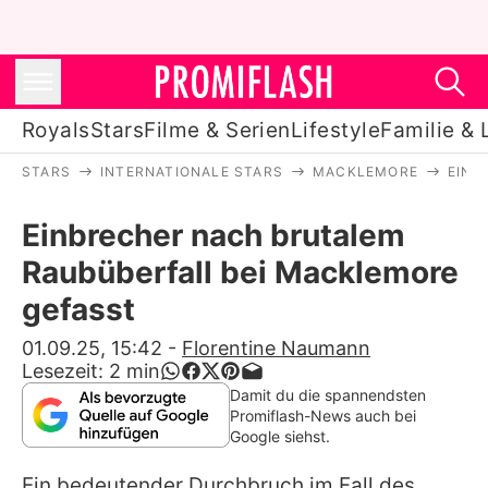
Royals
Stars
Filme & Serien
Lifestyle
Familie & 
STARS
INTERNATIONALE STARS
MACKLEMORE
EINB
Royals
Einbrecher nach brutalem
Stars
Raubüberfall bei Macklemore
Filme & Serien
gefasst
Lifestyle
01.09.25, 15:42
-
Florentine Naumann
Lesezeit:
2
min
Familie & Liebe
Damit du die spannendsten
Promiflash-News auch bei
Promiflash Exklusiv
Google siehst.
Ein bedeutender Durchbruch im Fall des