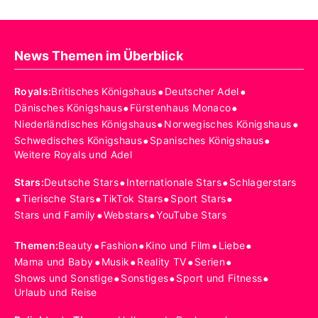
News Themen im Überblick
•
•
Royals
:
Britisches Königshaus
Deutscher Adel
•
•
Dänisches Königshaus
Fürstenhaus Monaco
•
•
Niederländisches Königshaus
Norwegisches Königshaus
•
•
Schwedisches Königshaus
Spanisches Königshaus
Weitere Royals und Adel
•
•
Stars
:
Deutsche Stars
Internationale Stars
Schlagerstars
•
•
•
•
Tierische Stars
TikTok Stars
Sport Stars
•
•
Stars und Family
Webstars
YouTube Stars
•
•
•
•
Themen
:
Beauty
Fashion
Kino und Film
Liebe
•
•
•
•
Mama und Baby
Musik
Reality TV
Serien
•
•
•
Shows und Sonstige
Sonstiges
Sport und Fitness
Urlaub und Reise