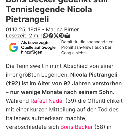
Alle Themen auf Promiflash
Tennislegende Nicola
Jobs
Pietrangeli
App runterladen
01.12.25, 19:18
-
Marina Birner
Lesezeit:
2
min
Team
Damit du die spannendsten
Promiflash-News auch bei
Redaktionelle Richtlinien
Google siehst.
Die Tenniswelt nimmt Abschied von einer
Impressum
ihrer größten Legenden:
Nicola Pietrangeli
Datenschutzerklärung
(†92) ist im Alter von 92 Jahren verstorben
Nutzungsbedingungen
– nur wenige Monate nach seinem Sohn.
Während
Rafael Nadal
(39) die Öffentlichkeit
Utiq verwalten
mit einer kurzen Mitteilung auf den Tod des
Italieners aufmerksam machte,
verabschiedete sich
Boris Becker
(58) in