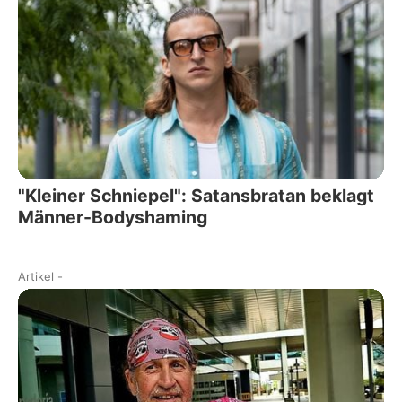
"Kleiner Schniepel": Satansbratan beklagt
Männer-Bodyshaming
Artikel
-