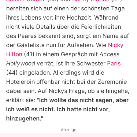
Alle Themen auf Promiflash
bereiten sich auf einen der schönsten Tage
Jobs
ihres Lebens vor: ihre Hochzeit. Während
nicht viele Details über die Feierlichkeiten
App runterladen
des Paares bekannt sind, sorgt ein Name auf
Team
der Gästeliste nun für Aufsehen. Wie
Nicky
Hilton
(41) in einem Gespräch mit
Access
Redaktionelle Richtlinien
Hollywood
verrät, ist ihre Schwester
Paris
Impressum
(44) eingeladen. Allerdings wird die
Hotelerbin offenbar nicht bei der Zeremonie
Datenschutzerklärung
dabei sein. Auf
Nickys
Frage, ob sie hingehe,
Nutzungsbedingungen
erklärt sie:
"Ich wollte das nicht sagen, aber
Utiq verwalten
ich weiß es nicht. Ich hatte nicht vor,
hinzugehen."
Anzeige