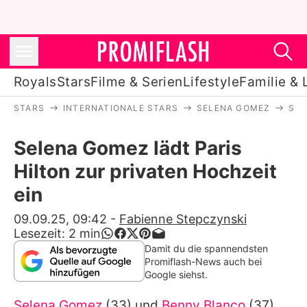
Royals
Stars
Filme & Serien
Lifestyle
Familie & 
STARS
INTERNATIONALE STARS
SELENA GOMEZ
SEL
Royals
Selena Gomez lädt Paris
Stars
Hilton zur privaten Hochzeit
Filme & Serien
ein
Lifestyle
09.09.25, 09:42
-
Fabienne Stepczynski
Lesezeit:
2
min
Familie & Liebe
Damit du die spannendsten
Promiflash-News auch bei
Promiflash Exklusiv
Google siehst.
Selena Gomez
(33) und
Benny Blanco
(37)