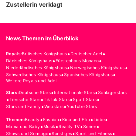
Zustellerin verklagt
News Themen im Überblick
•
•
Royals
:
Britisches Königshaus
Deutscher Adel
•
•
Dänisches Königshaus
Fürstenhaus Monaco
•
•
Niederländisches Königshaus
Norwegisches Königshaus
•
•
Schwedisches Königshaus
Spanisches Königshaus
Weitere Royals und Adel
•
•
Stars
:
Deutsche Stars
Internationale Stars
Schlagerstars
•
•
•
•
Tierische Stars
TikTok Stars
Sport Stars
•
•
Stars und Family
Webstars
YouTube Stars
•
•
•
•
Themen
:
Beauty
Fashion
Kino und Film
Liebe
•
•
•
•
Mama und Baby
Musik
Reality TV
Serien
•
•
•
Shows und Sonstige
Sonstiges
Sport und Fitness