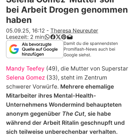
Alle Themen auf Promiflash
bei Arbeit Drogen genommen
Jobs
haben
App runterladen
05.09.25, 16:12
-
Theresa Neureuter
Lesezeit:
2
min
Team
Damit du die spannendsten
Promiflash-News auch bei
Redaktionelle Richtlinien
Google siehst.
Mandy Teefey
(49), die Mutter von Superstar
Impressum
Selena Gomez
(33), steht im Zentrum
Datenschutzerklärung
schwerer Vorwürfe.
Mehrere ehemalige
Nutzungsbedingungen
Mitarbeiter ihres Mental-Health-
Unternehmens Wondermind behaupteten
Utiq verwalten
anonym gegenüber
The Cut
, sie habe
während der Arbeit Ritalin geschnupft und
sich teilweise unberechenbar verhalten.