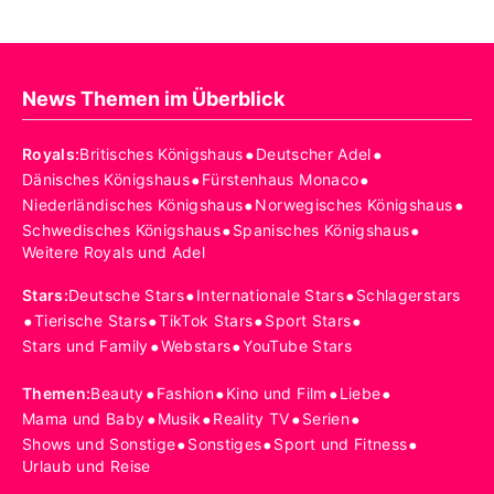
News Themen im Überblick
•
•
Royals
:
Britisches Königshaus
Deutscher Adel
•
•
Dänisches Königshaus
Fürstenhaus Monaco
•
•
Niederländisches Königshaus
Norwegisches Königshaus
•
•
Schwedisches Königshaus
Spanisches Königshaus
Weitere Royals und Adel
•
•
Stars
:
Deutsche Stars
Internationale Stars
Schlagerstars
•
•
•
•
Tierische Stars
TikTok Stars
Sport Stars
•
•
Stars und Family
Webstars
YouTube Stars
•
•
•
•
Themen
:
Beauty
Fashion
Kino und Film
Liebe
•
•
•
•
Mama und Baby
Musik
Reality TV
Serien
•
•
•
Shows und Sonstige
Sonstiges
Sport und Fitness
Urlaub und Reise