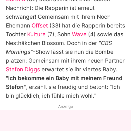
Alle Themen auf Promiflash
Nachricht: Die Rapperin ist erneut
Jobs
schwanger! Gemeinsam mit ihrem Noch-
Ehemann
Offset
(33) hat die Rapperin bereits
App runterladen
Tochter
Kulture
(7), Sohn
Wave
(4) sowie das
Team
Nesthäkchen Blossom. Doch in der
"CBS
Mornings"
-Show lässt sie nun die Bombe
Redaktionelle Richtlinien
platzen: Gemeinsam mit ihrem neuen Partner
Impressum
Stefon Diggs
erwartet sie ihr viertes Baby.
"Ich bekomme ein Baby mit meinem Freund
Datenschutzerklärung
Stefon"
, erzählt sie freudig und betont: "Ich
Nutzungsbedingungen
bin glücklich, ich fühle mich wohl."
Utiq verwalten
Anzeige