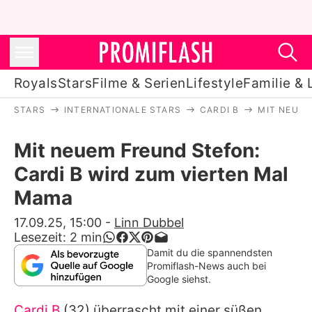
Royals
Stars
Filme & Serien
Lifestyle
Familie & 
STARS
INTERNATIONALE STARS
CARDI B
MIT NEUEM
Royals
Mit neuem Freund Stefon:
Stars
Cardi B wird zum vierten Mal
Filme & Serien
Mama
Lifestyle
17.09.25, 15:00
-
Linn Dubbel
Lesezeit:
2
min
Familie & Liebe
Damit du die spannendsten
Promiflash-News auch bei
Promiflash Exklusiv
Google siehst.
Cardi B
(32) überrascht mit einer süßen