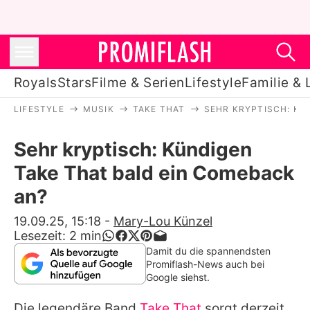
Royals
Stars
Filme & Serien
Lifestyle
Familie & 
LIFESTYLE
MUSIK
TAKE THAT
SEHR KRYPTISCH: KÜ
Royals
Sehr kryptisch: Kündigen
Stars
Take That bald ein Comeback
Filme & Serien
an?
Lifestyle
19.09.25, 15:18
-
Mary-Lou Künzel
Lesezeit:
2
min
Familie & Liebe
Damit du die spannendsten
Promiflash-News auch bei
Promiflash Exklusiv
Google siehst.
Die legendäre Band
Take That
sorgt derzeit