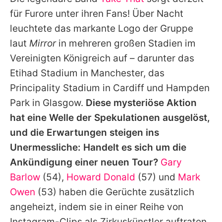
Alle Themen auf Promiflash
für Furore unter ihren Fans! Über Nacht
Jobs
leuchtete das markante Logo der Gruppe
laut
Mirror
in mehreren großen Stadien im
App runterladen
Vereinigten Königreich auf – darunter das
Team
Etihad Stadium in Manchester, das
Principality Stadium in Cardiff und Hampden
Redaktionelle Richtlinien
Park in Glasgow.
Diese mysteriöse Aktion
Impressum
hat eine Welle der Spekulationen ausgelöst,
und die Erwartungen steigen ins
Datenschutzerklärung
Unermessliche: Handelt es sich um die
Nutzungsbedingungen
Ankündigung einer neuen Tour?
Gary
Utiq verwalten
Barlow
(54),
Howard Donald
(57) und
Mark
Owen
(53) haben die Gerüchte zusätzlich
angeheizt, indem sie in einer Reihe von
Instagram-Clips als Zirkuskünstler auftraten,