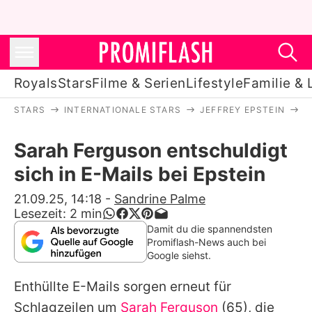
Royals
Stars
Filme & Serien
Lifestyle
Familie & 
STARS
INTERNATIONALE STARS
JEFFREY EPSTEIN
S
Royals
Sarah Ferguson entschuldigt
Stars
sich in E-Mails bei Epstein
Filme & Serien
21.09.25, 14:18
-
Sandrine Palme
Lesezeit:
2
min
Lifestyle
Damit du die spannendsten
Promiflash-News auch bei
Familie & Liebe
Google siehst.
Promiflash Exklusiv
Enthüllte E-Mails sorgen erneut für
Schlagzeilen um
Sarah Ferguson
(65), die