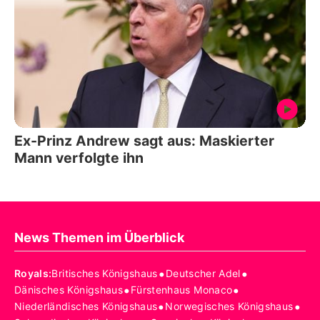
Ex-Prinz Andrew sagt aus: Maskierter
Mann verfolgte ihn
News Themen im Überblick
•
•
Royals
:
Britisches Königshaus
Deutscher Adel
•
•
Dänisches Königshaus
Fürstenhaus Monaco
•
•
Niederländisches Königshaus
Norwegisches Königshaus