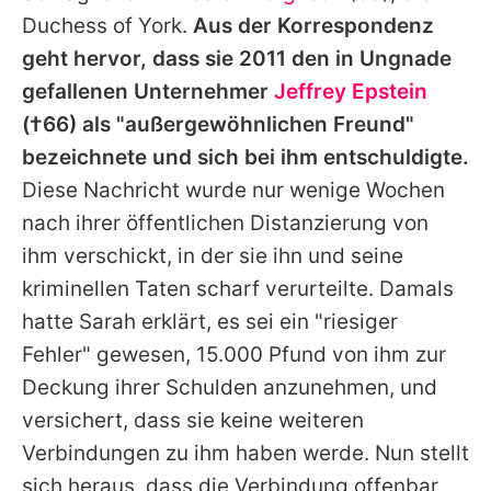
Alle Themen auf Promiflash
Duchess of York.
Aus der Korrespondenz
geht hervor, dass sie 2011 den in Ungnade
Jobs
gefallenen Unternehmer
Jeffrey Epstein
App runterladen
(†66) als "außergewöhnlichen Freund"
Team
bezeichnete und sich bei ihm entschuldigte.
Diese Nachricht wurde nur wenige Wochen
Redaktionelle Richtlinien
nach ihrer öffentlichen Distanzierung von
Impressum
ihm verschickt, in der sie ihn und seine
kriminellen Taten scharf verurteilte. Damals
Datenschutzerklärung
hatte
Sarah
erklärt, es sei ein "riesiger
Nutzungsbedingungen
Fehler" gewesen, 15.000 Pfund von ihm zur
Deckung ihrer Schulden anzunehmen, und
Utiq verwalten
versichert, dass sie keine weiteren
Verbindungen zu ihm haben werde. Nun stellt
sich heraus, dass die Verbindung offenbar