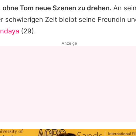
, ohne
Tom
neue Szenen zu drehen.
An sein
Datenschutzerklärung
 schwierigen Zeit bleibt seine Freundin u
Nutzungsbedingungen
ndaya
(29).
Utiq verwalten
Anzeige