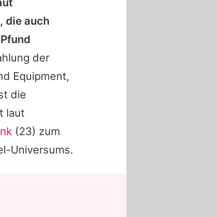
aut
, die auch
 Pfund
ahlung der
und Equipment,
st die
 laut
ink
(23) zum
el-Universums.