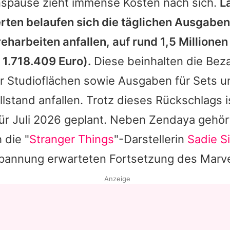
nspause zieht immense Kosten nach sich.
L
ten belaufen sich die täglichen Ausgaben
eharbeiten anfallen, auf rund 1,5 Millionen
1.718.409 Euro).
Diese beinhalten die Bez
ür Studioflächen sowie Ausgaben für Sets 
llstand anfallen. Trotz dieses Rückschlags i
ür Juli 2026 geplant. Neben
Zendaya
gehört
 die "
Stranger Things
"-Darstellerin
Sadie S
Spannung erwarteten Fortsetzung des Marv
Anzeige