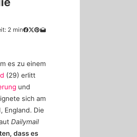
ie
it:
2
min
am es zu einem
nd
(29) erlitt
erung
und
ignete sich am
, England. Die
laut
Dailymail
ten, dass es