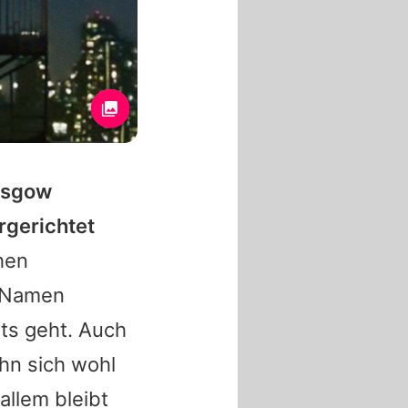
lasgow
rgerichtet
hen
n Namen
nts geht. Auch
ohn sich wohl
allem bleibt