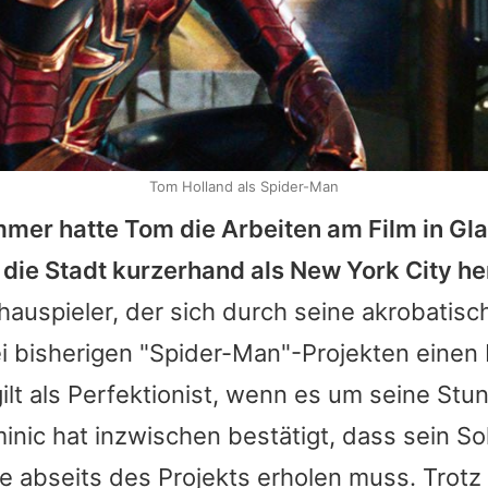
Tom Holland als Spider-Man
mmer hatte
Tom
die Arbeiten am Film in G
die Stadt kurzerhand als New York City he
auspieler, der sich durch seine akrobatisc
ei bisherigen "Spider-Man"-Projekten eine
ilt als Perfektionist, wenn es um seine Stu
inic hat inzwischen bestätigt, dass sein S
e abseits des Projekts erholen muss. Trotz 