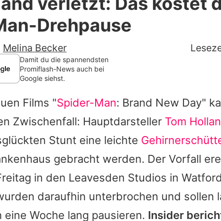
and verletzt: Das kostet d
Filme & Serien
Man-Drehpause
Lifestyle
-
Melina Becker
Leseze
Familie & Liebe
Damit du die spannendsten
Promiflash-News auch bei
Google siehst.
Promiflash Exklusiv
uen Films "
Spider-Man
: Brand New Day" k
Alle Themen auf Promiflash
n Zwischenfall: Hauptdarsteller
Tom Holla
Jobs
glückten Stunt eine leichte
Gehirnerschütt
App runterladen
ankenhaus gebracht werden. Der Vorfall ere
Team
eitag in den Leavesden Studios in Watford
wurden daraufhin unterbrochen und sollen 
Redaktionelle Richtlinien
h eine Woche lang pausieren.
Insider berich
Impressum