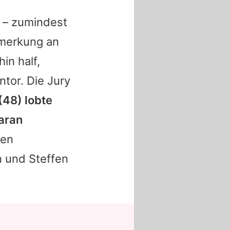
n – zumindest
emerkung an
hin half,
ntor. Die Jury
(48) lobte
aran
ten
n und
Steffen