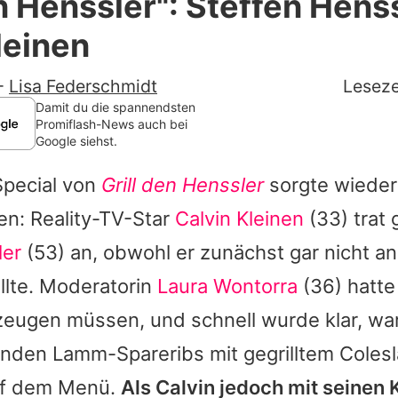
n Henssler": Steffen Henss
Filme & Serien
leinen
Lifestyle
-
Lisa Federschmidt
Leseze
Familie & Liebe
Damit du die spannendsten
Promiflash-News auch bei
Google siehst.
Promiflash Exklusiv
pecial von
Grill den Henssler
sorgte wieder 
Alle Themen auf Promiflash
n: Reality-TV-Star
Calvin Kleinen
(33) trat
Jobs
ler
(53) an, obwohl er zunächst gar nicht a
App runterladen
llte. Moderatorin
Laura Wontorra
(36) hatte
Team
zeugen müssen, und schnell wurde klar, wa
nden Lamm-Spareribs mit gegrilltem Coles
Redaktionelle Richtlinien
uf dem Menü.
Als
Calvin
jedoch mit seinen
Impressum