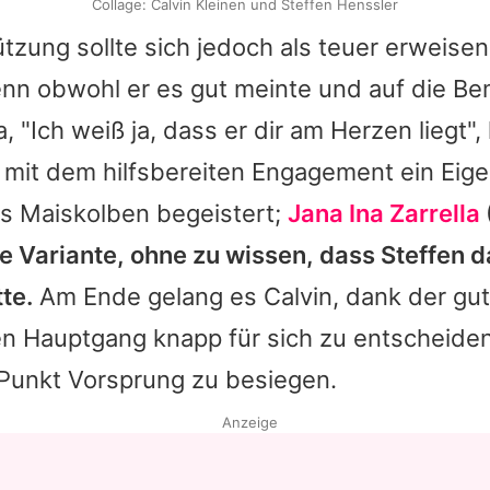
Collage: Calvin Kleinen und Steffen Henssler
tzung sollte sich jedoch als teuer erweise
enn obwohl er es gut meinte und auf die B
a
, "Ich weiß ja, dass er dir am Herzen liegt", 
 mit dem hilfsbereiten Engagement ein Eige
ns
Maiskolben begeistert;
Jana Ina Zarrella
e Variante, ohne zu wissen, dass
Steffen
d
te.
Am Ende gelang es
Calvin
, dank der gu
n Hauptgang knapp für sich zu entscheide
 Punkt Vorsprung zu besiegen.
Anzeige