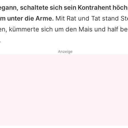
gann, schaltete sich sein Kontrahent höch
Datenschutzerklärung
ihm unter die Arme.
Mit Rat und Tat stand
St
Nutzungsbedingungen
ten, kümmerte sich um den Mais und half b
Utiq verwalten
.
Anzeige