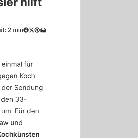
ler hilft
it:
2
min
einmal für
 gegen Koch
n der Sendung
 den 33-
rum. Für den
law und
 Kochkünsten