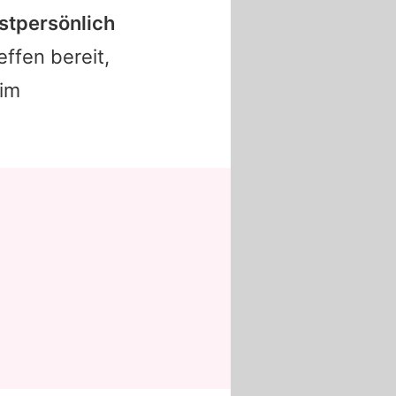
stpersönlich
effen
bereit,
eim