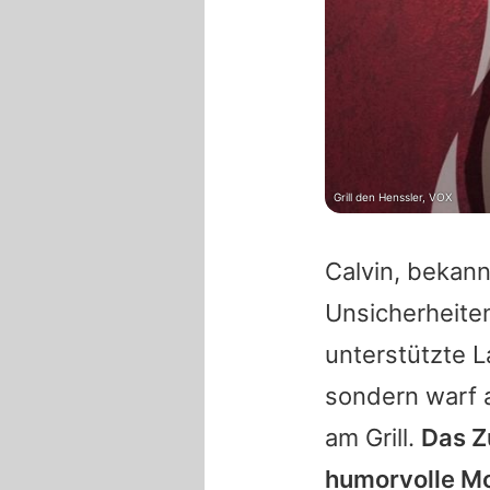
Grill den Henssler, VOX
Calvin
, bekann
Unsicherheite
unterstützte
L
sondern warf 
am Grill.
Das Z
humorvolle M