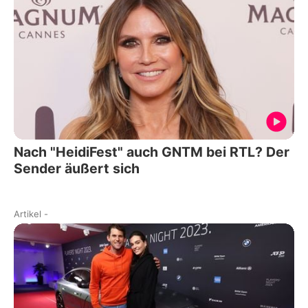
Nach "HeidiFest" auch GNTM bei RTL? Der
Sender äußert sich
Artikel
-