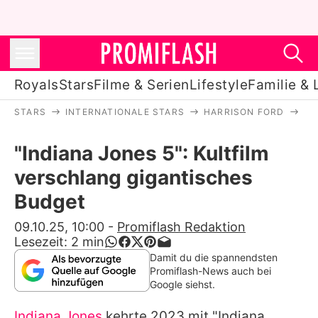
Royals
Stars
Filme & Serien
Lifestyle
Familie & 
STARS
INTERNATIONALE STARS
HARRISON FORD
"I
Royals
"Indiana Jones 5": Kultfilm
Stars
verschlang gigantisches
Filme & Serien
Budget
Lifestyle
09.10.25, 10:00
-
Promiflash Redaktion
Lesezeit:
2
min
Familie & Liebe
Damit du die spannendsten
Promiflash-News auch bei
Promiflash Exklusiv
Google siehst.
Indiana Jones
kehrte 2023 mit "
Indiana