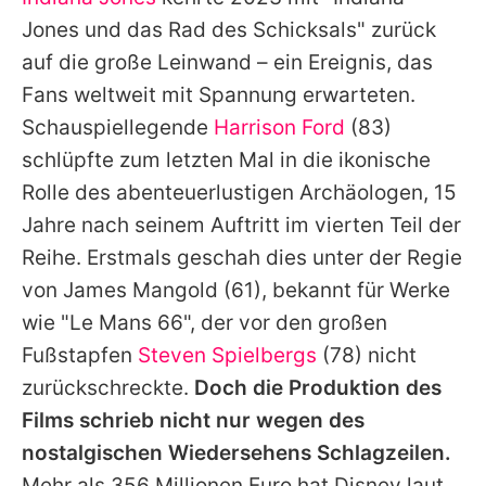
Alle Themen auf Promiflash
Jones
und das Rad des Schicksals" zurück
Jobs
auf die große Leinwand – ein Ereignis, das
Fans weltweit mit Spannung erwarteten.
App runterladen
Schauspiellegende
Harrison Ford
(83)
Team
schlüpfte zum letzten Mal in die ikonische
Rolle des abenteuerlustigen Archäologen, 15
Redaktionelle Richtlinien
Jahre nach seinem Auftritt im vierten Teil der
Impressum
Reihe. Erstmals geschah dies unter der Regie
von
James Mangold
(61), bekannt für Werke
Datenschutzerklärung
wie "Le Mans 66", der vor den großen
Nutzungsbedingungen
Fußstapfen
Steven Spielbergs
(78) nicht
Utiq verwalten
zurückschreckte.
Doch die Produktion des
Films schrieb nicht nur wegen des
nostalgischen Wiedersehens Schlagzeilen.
Mehr als 356 Millionen Euro hat Disney laut