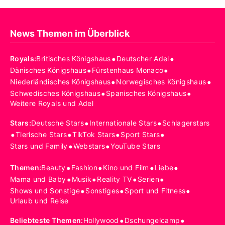
News Themen im Überblick
•
•
Royals
:
Britisches Königshaus
Deutscher Adel
•
•
Dänisches Königshaus
Fürstenhaus Monaco
•
•
Niederländisches Königshaus
Norwegisches Königshaus
•
•
Schwedisches Königshaus
Spanisches Königshaus
Weitere Royals und Adel
•
•
Stars
:
Deutsche Stars
Internationale Stars
Schlagerstars
•
•
•
•
Tierische Stars
TikTok Stars
Sport Stars
•
•
Stars und Family
Webstars
YouTube Stars
•
•
•
•
Themen
:
Beauty
Fashion
Kino und Film
Liebe
•
•
•
•
Mama und Baby
Musik
Reality TV
Serien
•
•
•
Shows und Sonstige
Sonstiges
Sport und Fitness
Urlaub und Reise
•
•
Beliebteste Themen
:
Hollywood
Dschungelcamp