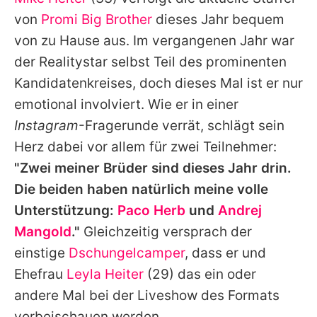
Alle Themen auf Promiflash
von
Promi Big Brother
dieses Jahr bequem
Jobs
von zu Hause aus. Im vergangenen Jahr war
der Realitystar selbst Teil des prominenten
App runterladen
Kandidatenkreises, doch dieses Mal ist er nur
Team
emotional involviert. Wie er in einer
Instagram
-Fragerunde verrät, schlägt sein
Redaktionelle Richtlinien
Herz dabei vor allem für zwei Teilnehmer:
Impressum
"Zwei meiner Brüder sind dieses Jahr drin.
Die beiden haben natürlich meine volle
Datenschutzerklärung
Unterstützung:
Paco Herb
und
Andrej
Nutzungsbedingungen
Mangold
."
Gleichzeitig versprach der
Utiq verwalten
einstige
Dschungelcamper
, dass er und
Ehefrau
Leyla Heiter
(29) das ein oder
andere Mal bei der Liveshow des Formats
vorbeischauen werden.