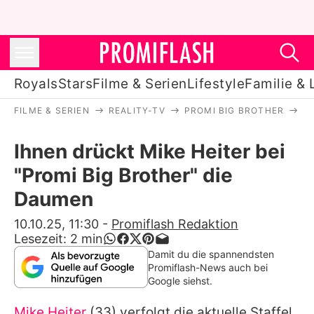
Royals
Stars
Filme & Serien
Lifestyle
Familie & 
FILME & SERIEN
REALITY-TV
PROMI BIG BROTHER
I
Royals
Ihnen drückt Mike Heiter bei
Stars
"Promi Big Brother" die
Filme & Serien
Daumen
Lifestyle
10.10.25, 11:30
-
Promiflash Redaktion
Lesezeit:
2
min
Familie & Liebe
Damit du die spannendsten
Promiflash-News auch bei
Promiflash Exklusiv
Google siehst.
Mike Heiter
(33) verfolgt die aktuelle Staffel