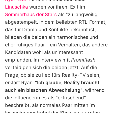
Alle Themen auf Promiflash
Linuschka
wurden vor ihrem Exit im
Jobs
Sommerhaus der Stars
als "zu langweilig"
abgestempelt. In dem beliebten RTL-Format,
App runterladen
das für Drama und Konflikte bekannt ist,
Team
blieben die beiden ein harmonisches und
eher ruhiges Paar – ein Verhalten, das andere
Redaktionelle Richtlinien
Kandidaten wohl als uninteressant
Impressum
empfanden. Im Interview mit
Promiflash
verteidigen sich die beiden jetzt: Auf die
Datenschutzerklärung
Frage, ob sie zu lieb fürs Reality-TV seien,
Nutzungsbedingungen
erklärt
Ryan
:
"Ich glaube, Reality braucht
Utiq verwalten
auch ein bisschen Abwechslung"
, während
die Influencerin es als "erfrischend"
beschreibt, als normales Paar mitten im
Inszenierungstrubel der Show aufzutreten.