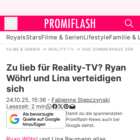
Royals
Stars
Filme & Serien
Lifestyle
Familie & 
FILME & SERIEN
REALITY-TV
DAS SOMMERHAUS DER S
Royals
Zu lieb für Reality-TV? Ryan
Stars
Wöhrl und Lina verteidigen
Filme & Serien
sich
Lifestyle
24.10.25, 15:36
-
Fabienne Stepczynski
Lesezeit:
2
min
Familie & Liebe
Damit du die spannendsten
Promiflash-News auch bei
Promiflash Exklusiv
Google siehst.
Ryan Wöhrl
und Lina Baumann alias