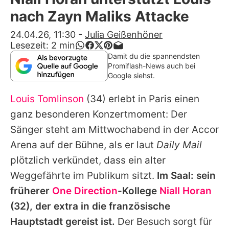
Alle Themen auf Promiflash
nach Zayn Maliks Attacke
Jobs
24.04.26, 11:30
-
Julia Geißenhöner
Lesezeit:
2
min
App runterladen
Damit du die spannendsten
Promiflash-News auch bei
Team
Google siehst.
Redaktionelle Richtlinien
Louis Tomlinson
(34) erlebt in Paris einen
ganz besonderen Konzertmoment: Der
Impressum
Sänger steht am Mittwochabend in der Accor
Datenschutzerklärung
Arena auf der Bühne, als er laut
Daily Mail
plötzlich verkündet, dass ein alter
Nutzungsbedingungen
Weggefährte im Publikum sitzt.
Im Saal: sein
Utiq verwalten
früherer
One Direction
-Kollege
Niall Horan
(32), der extra in die französische
Hauptstadt gereist ist.
Der Besuch sorgt für