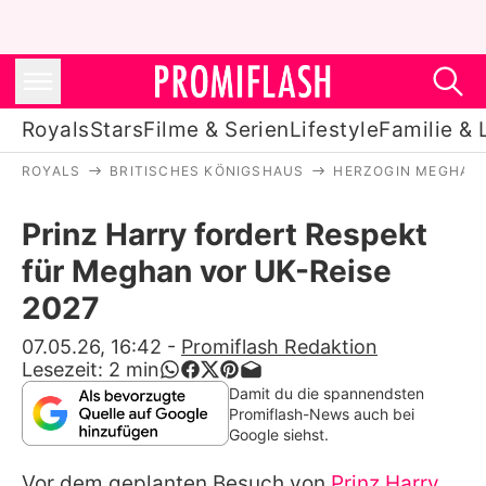
Royals
Stars
Filme & Serien
Lifestyle
Familie & 
ROYALS
BRITISCHES KÖNIGSHAUS
HERZOGIN MEGHAN
Royals
Prinz Harry fordert Respekt
Stars
für Meghan vor UK-Reise
Filme & Serien
2027
Lifestyle
07.05.26, 16:42
-
Promiflash Redaktion
Lesezeit:
2
min
Familie & Liebe
Damit du die spannendsten
Promiflash-News auch bei
Promiflash Exklusiv
Google siehst.
Vor dem geplanten Besuch von
Prinz Harry