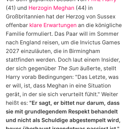
Alle Themen auf Promiflash
(41) und
Herzogin Meghan
(44) in
Jobs
Großbritannien hat der Herzog von Sussex
offenbar
klare Erwartungen
an die königliche
App runterladen
Familie formuliert. Das Paar will im Sommer
Team
nach England reisen, um die Invictus Games
2027 einzuläuten, die in Birmingham
Redaktionelle Richtlinien
stattfinden werden. Doch laut einem Insider,
Impressum
der sich gegenüber
The Sun
äußerte, stellt
Harry
vorab Bedingungen: "Das Letzte, was
Datenschutzerklärung
er will, ist, dass
Meghan
in eine Situation
Nutzungsbedingungen
gerät, in der sie sich verurteilt fühlt." Weiter
Utiq verwalten
heißt es:
"Er sagt, er bittet nur darum, dass
sie mit grundlegendem Respekt behandelt
und nicht als Schuldige abgestempelt wird,
bevor überhaupt irgendetwas passiert ist."