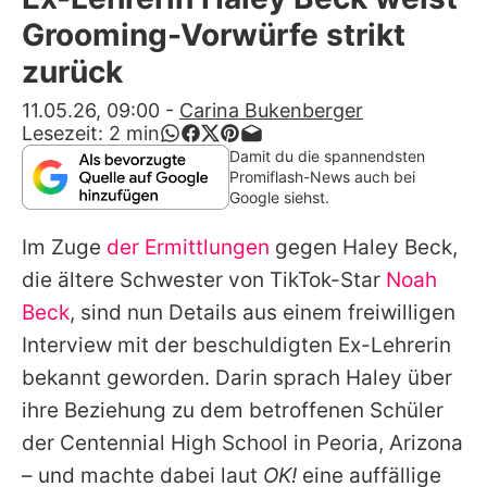
Alle Themen auf Promiflash
Grooming-Vorwürfe strikt
Jobs
zurück
App runterladen
11.05.26, 09:00
-
Carina Bukenberger
Lesezeit:
2
min
Team
Damit du die spannendsten
Promiflash-News auch bei
Redaktionelle Richtlinien
Google siehst.
Im Zuge
der Ermittlungen
gegen Haley Beck,
Impressum
die ältere Schwester von TikTok-Star
Noah
Datenschutzerklärung
Beck
, sind nun Details aus einem freiwilligen
Nutzungsbedingungen
Interview mit der beschuldigten Ex-Lehrerin
bekannt geworden. Darin sprach Haley über
Utiq verwalten
ihre Beziehung zu dem betroffenen Schüler
der Centennial High School in Peoria, Arizona
– und machte dabei laut
OK!
eine auffällige