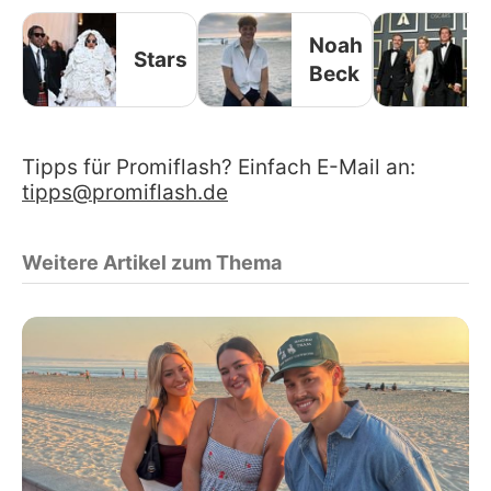
Noah
Stars
Beck
Tipps für Promiflash? Einfach E-Mail an:
tipps@promiflash.de
Weitere Artikel zum Thema