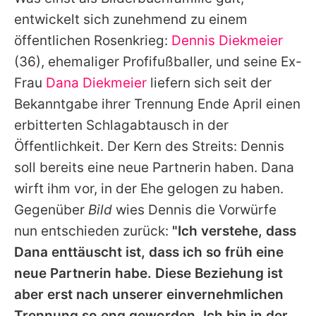
Alle Themen auf Promiflash
entwickelt sich zunehmend zu einem
Jobs
öffentlichen Rosenkrieg:
Dennis Diekmeier
(36), ehemaliger Profifußballer, und seine Ex-
App runterladen
Frau
Dana Diekmeier
liefern sich seit der
Team
Bekanntgabe ihrer Trennung Ende April einen
erbitterten Schlagabtausch in der
Redaktionelle Richtlinien
Öffentlichkeit. Der Kern des Streits: Dennis
Impressum
soll bereits eine neue Partnerin haben. Dana
wirft ihm vor, in der Ehe gelogen zu haben.
Datenschutzerklärung
Gegenüber
Bild
wies Dennis die Vorwürfe
Nutzungsbedingungen
nun entschieden zurück:
"Ich verstehe, dass
Utiq verwalten
Dana enttäuscht ist, dass ich so früh eine
neue Partnerin habe. Diese Beziehung ist
aber erst nach unserer einvernehmlichen
Trennung so eng geworden. Ich bin in der