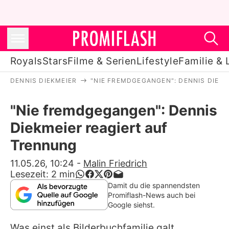
Royals
Stars
Filme & Serien
Lifestyle
Familie & 
DENNIS DIEKMEIER
"NIE FREMDGEGANGEN": DENNIS DIEK
Royals
"Nie fremdgegangen": Dennis
Stars
Diekmeier reagiert auf
Filme & Serien
Trennung
Lifestyle
11.05.26, 10:24
-
Malin Friedrich
Lesezeit:
2
min
Familie & Liebe
Damit du die spannendsten
Promiflash-News auch bei
Promiflash Exklusiv
Google siehst.
Was einst als Bilderbuchfamilie galt,