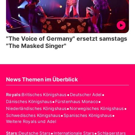
"The Voice of Germany" ersetzt samstags
"The Masked Singer"
News Themen im Überblick
•
•
Royals
:
Britisches Königshaus
Deutscher Adel
•
•
Dänisches Königshaus
Fürstenhaus Monaco
•
•
Niederländisches Königshaus
Norwegisches Königshaus
•
•
Schwedisches Königshaus
Spanisches Königshaus
Weitere Royals und Adel
•
•
Stars
:
Deutsche Stars
Internationale Stars
Schlagerstars