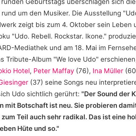
s runden Geburtstags überschlagen sich die
en rund um den Musiker. Die Ausstellung "U
lwerk zeigt bis zum 4. Oktober sein Leben 
ku "Udo. Rebell. Rockstar. Ikone." produzie
r ARD-Mediathek und am 18. Mai im Fernseh
das Tribute-Album "We love Udo" erschienen
okio Hotel
,
Peter Maffay
(76),
Ina Müller
(60
Giesinger
(37) seine Songs neu interpretier
ich Udo sichtlich gerührt:
"Der Sound der K
 mit Botschaft ist neu. Sie probieren dami
r zum Teil auch sehr radikal. Das ist eine ho
ieben Hüte und so."