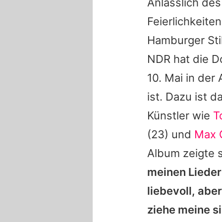
Anlässlich de
Feierlichkeit
Hamburger Sti
NDR hat die Do
10. Mai in de
ist. Dazu ist 
Künstler wie
T
(23) und
Max 
Album zeigte s
meinen Liedern
liebevoll, abe
ziehe meine s