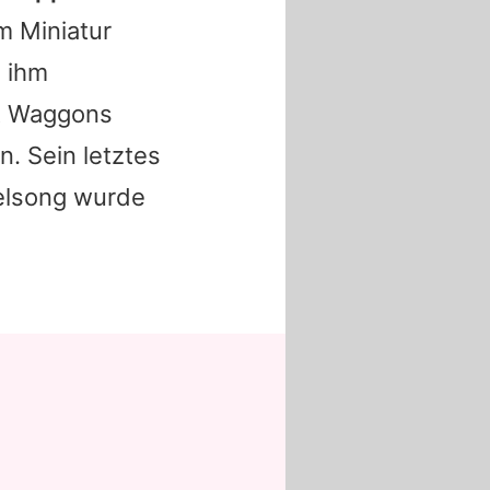
m Miniatur
s ihm
ht Waggons
. Sein letztes
telsong wurde