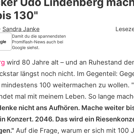
cker Udo Lindenberg mach
Filme & Serien
bis 130"
Lifestyle
-
Sandra Janke
Leseze
Familie & Liebe
Damit du die spannendsten
Promiflash-News auch bei
Google siehst.
Promiflash Exklusiv
rg
wird 80 Jahre alt – und an Ruhestand de
Alle Themen auf Promiflash
kstar längst noch nicht. Im Gegenteil: Ge
Jobs
is mindestens 100 weitermachen zu wollen. 
App runterladen
det mal mit meinem Leben. So lange mache 
Team
denke nicht ans Aufhören. Mache weiter bi
in Konzert. 2046. Das wird ein Riesenkonze
Redaktionelle Richtlinien
gen."
Auf die Frage, warum er sich mit 100 
Impressum