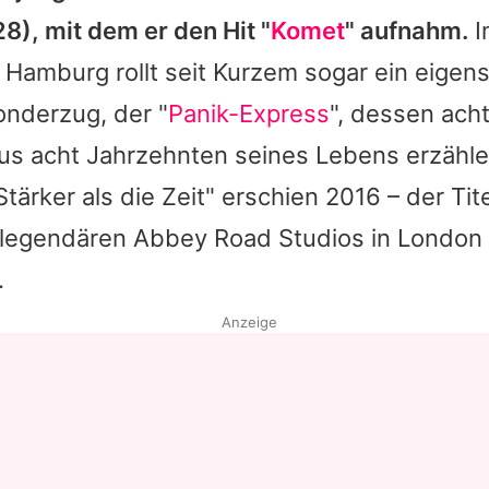
8), mit dem er den Hit "
Komet
" aufnahm.
I
Hamburg rollt seit Kurzem sogar ein eigen
nderzug, der "
Panik-Express
", dessen ac
us acht Jahrzehnten seines Lebens erzählen
tärker als die Zeit" erschien 2016 – der Ti
 legendären Abbey Road Studios in London
.
Anzeige