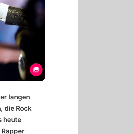
iner langen
, die Rock
s heute
t Rapper