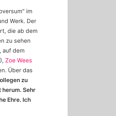
doversum" im
und Werk. Der
rt, die ab dem
en zu sehen
, auf dem
),
Zoe Wees
en. Über das
ollegen zu
t herum. Sehr
he Ehre. Ich