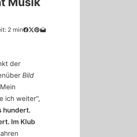
t Musik
it:
2
min
nkt der
genüber
Bild
"Mein
ich weiter",
s hundert.
rt. Im Klub
Jahren