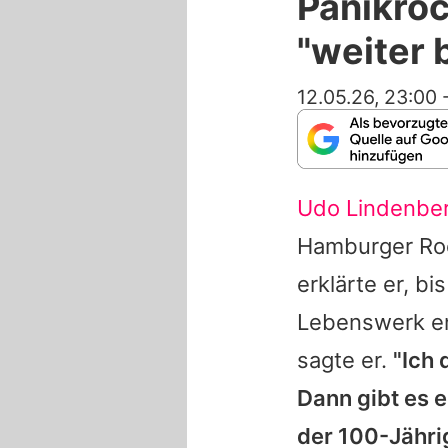
Panikro
"weiter 
12.05.26, 23:00
Udo Lindenbe
Hamburger Roc
erklärte er, b
Lebenswerk en
sagte er.
"Ich 
Dann gibt es e
der 100-Jähri