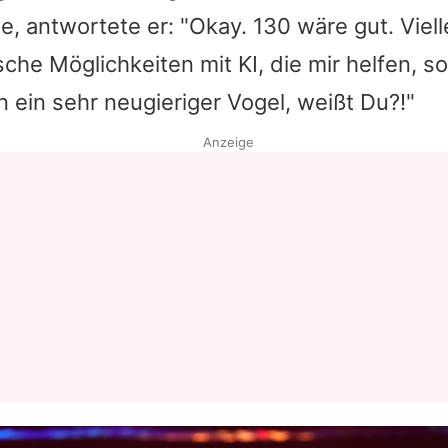
, antwortete er: "Okay. 130 wäre gut. Vielle
Datenschutzerklärung
che Möglichkeiten mit KI, die mir helfen, so
Nutzungsbedingungen
n ein sehr neugieriger Vogel, weißt Du?!"
Utiq verwalten
Anzeige