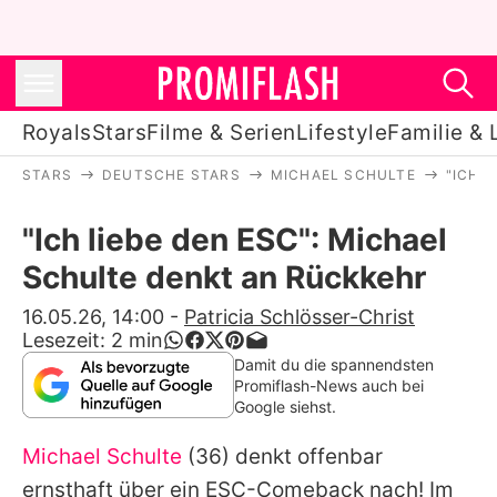
Royals
Stars
Filme & Serien
Lifestyle
Familie & 
STARS
DEUTSCHE STARS
MICHAEL SCHULTE
"ICH 
Royals
"Ich liebe den ESC": Michael
Stars
Schulte denkt an Rückkehr
Filme & Serien
16.05.26, 14:00
-
Patricia Schlösser-Christ
Lesezeit:
2
min
Lifestyle
Damit du die spannendsten
Promiflash-News auch bei
Familie & Liebe
Google siehst.
Promiflash Exklusiv
Michael Schulte
(36) denkt offenbar
ernsthaft über ein ESC-Comeback nach! Im