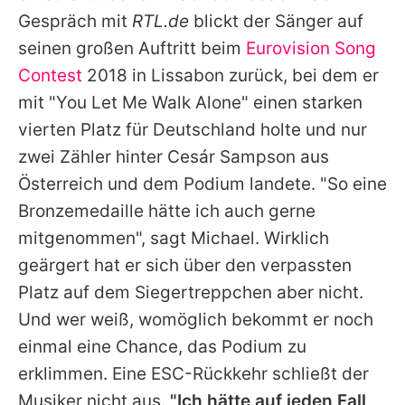
Alle Themen auf Promiflash
Gespräch mit
RTL.de
blickt der Sänger auf
seinen großen Auftritt beim
Eurovision Song
Jobs
Contest
2018 in Lissabon zurück, bei dem er
App runterladen
mit "You Let Me Walk Alone" einen starken
Team
vierten Platz für Deutschland holte und nur
zwei Zähler hinter
Cesár Sampson
aus
Redaktionelle Richtlinien
Österreich und dem Podium landete. "So eine
Impressum
Bronzemedaille hätte ich auch gerne
mitgenommen", sagt
Michael
. Wirklich
Datenschutzerklärung
geärgert hat er sich über den verpassten
Nutzungsbedingungen
Platz auf dem Siegertreppchen aber nicht.
Und wer weiß, womöglich bekommt er noch
Utiq verwalten
einmal eine Chance, das Podium zu
erklimmen. Eine ESC-Rückkehr schließt der
Musiker nicht aus.
"Ich hätte auf jeden Fall