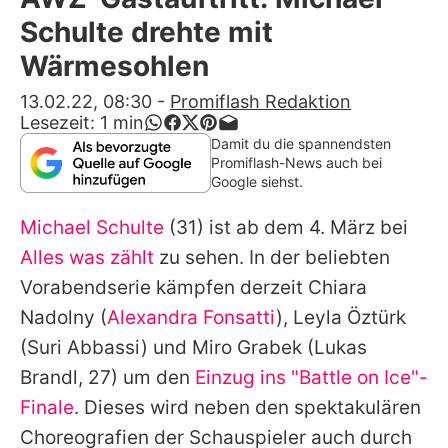
Alle Themen auf Promiflash
Schulte drehte mit
Jobs
Wärmesohlen
App runterladen
13.02.22, 08:30
-
Promiflash Redaktion
Lesezeit:
1
min
Team
Damit du die spannendsten
Promiflash-News auch bei
Redaktionelle Richtlinien
Google siehst.
Michael Schulte
(31) ist ab dem 4. März bei
Impressum
Alles was zählt
zu sehen. In der beliebten
Datenschutzerklärung
Vorabendserie kämpfen derzeit Chiara
Nutzungsbedingungen
Nadolny (
Alexandra Fonsatti
), Leyla Öztürk
(
Suri Abbassi
) und Miro Grabek (
Lukas
Utiq verwalten
Brandl
, 27) um den
Einzug ins "Battle on Ice"-
Finale
. Dieses wird neben den spektakulären
Choreografien der Schauspieler auch durch