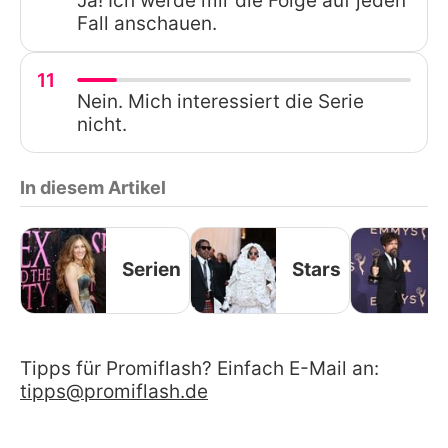
Ja! Ich werde mir die Folge auf jeden
Fall anschauen.
11
Nein. Mich interessiert die Serie
nicht.
In diesem Artikel
Serien
Stars
Tipps für Promiflash? Einfach E-Mail an:
tipps@promiflash.de